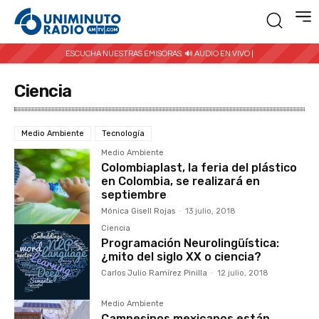
ESCUCHA NUESTRAS EMISORAS:
🔊 AUDIO EN VIVO |
Ciencia
Medio Ambiente
Tecnología
Medio Ambiente
Colombiaplast, la feria del plástico
en Colombia, se realizará en
septiembre
Mónica Gisell Rojas
-
13 julio, 2018
Ciencia
Programación Neurolingüística:
¿mito del siglo XX o ciencia?
Carlos Julio Ramírez Pinilla
-
12 julio, 2018
Medio Ambiente
Campesinos mexicanos están