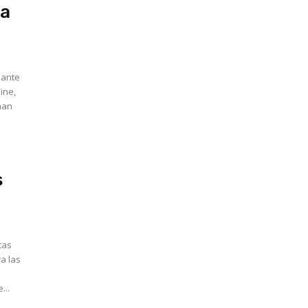
 a
ine,
man
s
tas
a las
ión. Escuche...