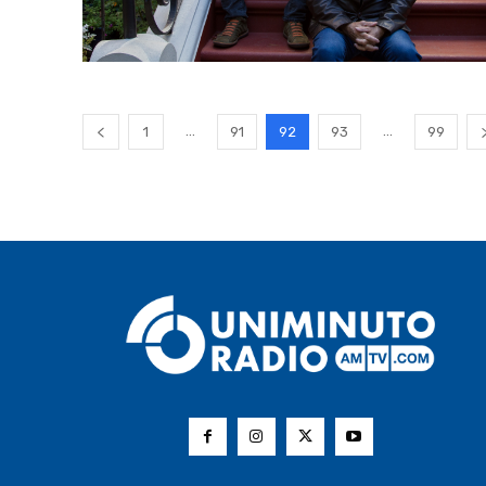
...
...
1
91
92
93
99