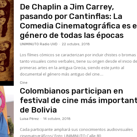
De Chaplin a Jim Carrey,
pasando por Cantinflas: La
Comedia Cinematográfica es e
género de todas las épocas
UNIMINUTO Radio UVD
-
22 octubre, 2018
Los filmes cómicos se caracterizan por incluir chistes o bromas
tanto visuales como verbales, tiene su origen desde el inicio de
primeras artes en la antigua Grecia, siendo este junto al
documental el género más antiguo del cine....
Cine
Colombianos participan en
festival de cine más importan
de Bolivia
Luisa Pérez
-
14 octubre, 2018
Cada participante ampliará sus conocimientos audiovisuales
cinematográficos/ Foto: UNIMINUTO Calle 80