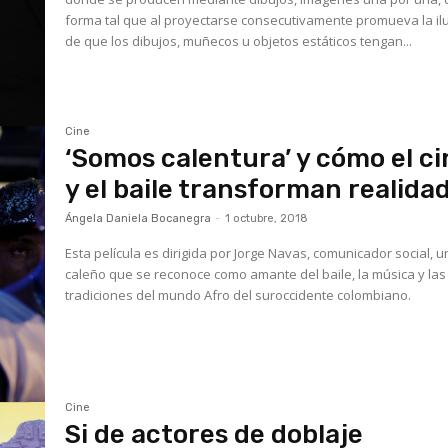
forma tal que al proyectarse consecutivamente promueva la il
de que los dibujos, muñecos u objetos estáticos tengan...
Cine
‘Somos calentura’ y cómo el ci
y el baile transforman realida
Ángela Daniela Bocanegra
-
1 octubre, 2018
Esta película es dirigida por Jorge Navas, comunicador social, u
caleño que se reconoce como amante del baile, la música y las
tradiciones del mundo Afro del suroccidente colombiano.
Cine
Si de actores de doblaje