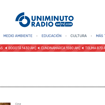
MEDIO AMBIENTE
EDUCACIÓN
CULTURA
MÁS 
S: 🔈
BOGOTÁ 1430 AM
| 🔈 CUNDINAMARCA 1580 AM
| 🔈 TOLIMA 870 
Cine