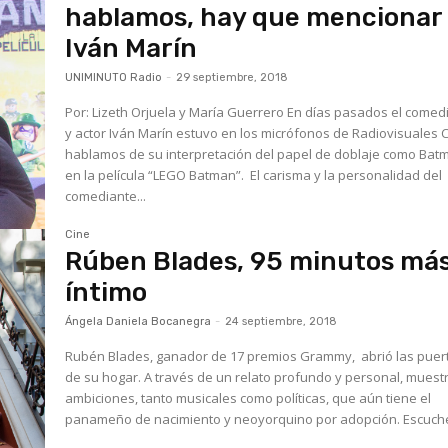
hablamos, hay que mencionar
Iván Marín
UNIMINUTO Radio
-
29 septiembre, 2018
Por: Lizeth Orjuela y María Guerrero En días pasados el comediante
y actor Iván Marín estuvo en los micrófonos de Radiovisuales C
hablamos de su interpretación del papel de doblaje como Bat
en la película “LEGO Batman”. El carisma y la personalidad del
comediante...
Cine
Rúben Blades, 95 minutos má
íntimo
Ángela Daniela Bocanegra
-
24 septiembre, 2018
Rubén Blades, ganador de 17 premios Grammy, abrió las puer
de su hogar. A través de un relato profundo y personal, muestr
ambiciones, tanto musicales como políticas, que aún tiene el
panameño de nacimiento y neoyorquino por adopc