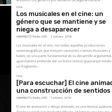
Cine
Los musicales en el cine: un
género que se mantiene y se
niega a desaparecer
UNIMINUTO Radio UVD
-
2 octubre, 2018
Los musicales en el cine, son todas aquellas producciones
cinematográficas que incluyen canciones o temas musicales y
bailes, es una parte fundamental de su desarrollo argumental. D
igual manera pretende dar un breve receso (pausa) por medio
un fragmento...
Cine
[Para escuchar] El cine anima
una construcción de sentidos
UNIMINUTO Radio UVD
-
1 octubre, 2018
El cine de animación o dibujo animado, es una técnica audiovis
donde se producen mediante dibujos, imágenes una por una, 