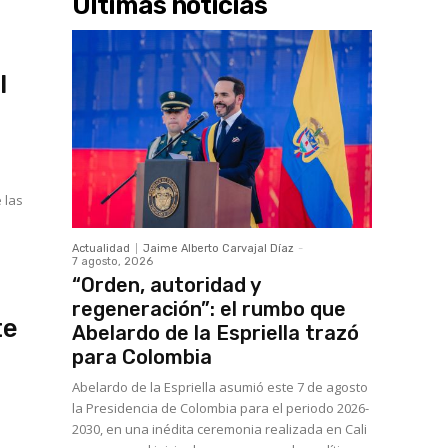
Últimas noticias
l
 las
Actualidad
Jaime Alberto Carvajal Díaz
-
7 agosto, 2026
“Orden, autoridad y
regeneración”: el rumbo que
te
Abelardo de la Espriella trazó
para Colombia
Abelardo de la Espriella asumió este 7 de agosto
la Presidencia de Colombia para el periodo 2026-
2030, en una inédita ceremonia realizada en Cali