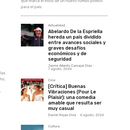
que marca el inicio de un nuevo rumbo político
para el país.
Actualidad
Abelardo De la Espriella
hereda un país dividido
entre avances sociales y
graves desafíos
económicos y de
seguridad
Jaime Alberto Carvajal Díaz
-
7 agosto, 2026
 las
ho;
Cine
[Crítica] Buenas
.
Vibraciones (Pour Le
Plaisir): una comedia
amable que resulta ser
muy casual
Daniel Rojas Chía
-
6 agosto, 2026
Cultura