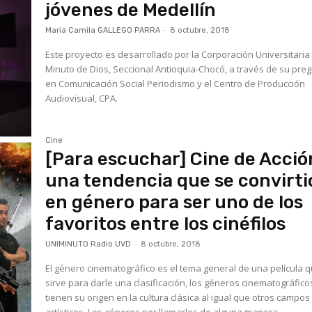
jóvenes de Medellín
Maria Camila GALLEGO PARRA
-
8 octubre, 2018
Este proyecto es desarrollado por la Corporación Universitaria
Minuto de Dios, Seccional Antioquia-Chocó, a través de su pre
en Comunicación Social Periodismo y el Centro de Producción
Audiovisual, CPA.
Cine
[Para escuchar] Cine de Acció
una tendencia que se convirti
en género para ser uno de los
favoritos entre los cinéfilos
UNIMINUTO Radio UVD
-
8 octubre, 2018
El género cinematográfico es el tema general de una película 
sirve para darle una clasificación, los géneros cinematográfico
tienen su origen en la cultura clásica al igual que otros campos
artísticos. Los géneros por llamarlos de alguna manera...