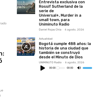
Entrevista exclusiva con
Rossif Sutherland de la
serie de
Universal+, Murder in a
small town, para
grado
Uniminuto Radio
Daniel Rojas Chía
-
6 agosto, 2026
Actualidad
Bogotá cumple 488 años: la
historia de una ciudad que
n:
también se construyó
desde el Minuto de Dios
ó
UNIMINUTO Radio
-
6 agosto, 2026
Reproductor
de
00:00
00:00
Utiliza
audio
las
teclas
de
flecha
arriba/abajo
para
aumentar
que
o
s
disminuir
el
volumen.