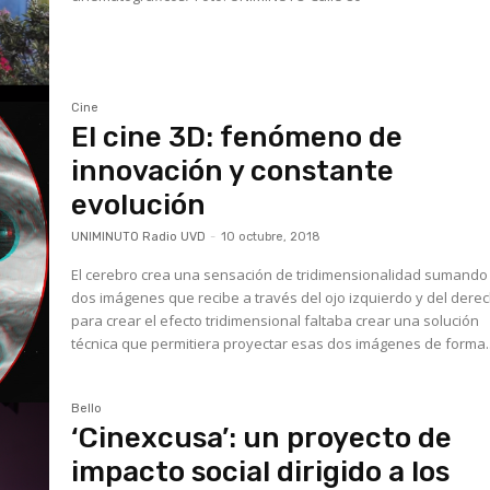
Cine
El cine 3D: fenómeno de
innovación y constante
evolución
UNIMINUTO Radio UVD
-
10 octubre, 2018
El cerebro crea una sensación de tridimensionalidad sumando
dos imágenes que recibe a través del ojo izquierdo y del derec
para crear el efecto tridimensional faltaba crear una solución
técnica que permitiera proyectar esas dos imágenes de forma..
Bello
‘Cinexcusa’: un proyecto de
impacto social dirigido a los