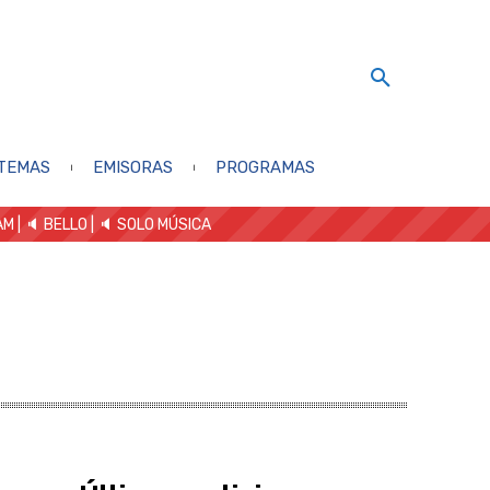
TEMAS
EMISORAS
PROGRAMAS
AM
| 🔈 BELLO
|
🔈 SOLO MÚSICA