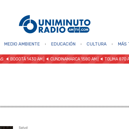
MEDIO AMBIENTE
EDUCACIÓN
CULTURA
MÁS 
S: 🔈
BOGOTÁ 1430 AM
| 🔈 CUNDINAMARCA 1580 AM
| 🔈 TOLIMA 870 
Salud