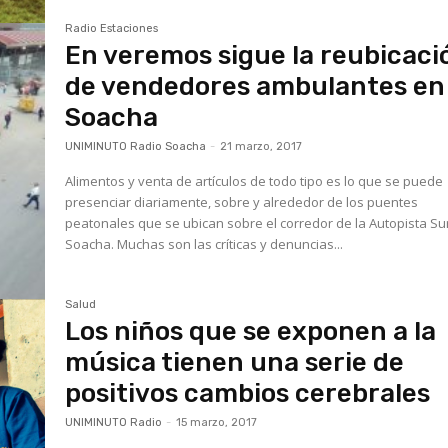
Radio Estaciones
En veremos sigue la reubicaci
de vendedores ambulantes en
Soacha
UNIMINUTO Radio Soacha
-
21 marzo, 2017
Alimentos y venta de artículos de todo tipo es lo que se puede
presenciar diariamente, sobre y alrededor de los puentes
peatonales que se ubican sobre el corredor de la Autopista Su
Soacha. Muchas son las críticas y denuncias...
Salud
Los niños que se exponen a la
música tienen una serie de
positivos cambios cerebrales
UNIMINUTO Radio
-
15 marzo, 2017