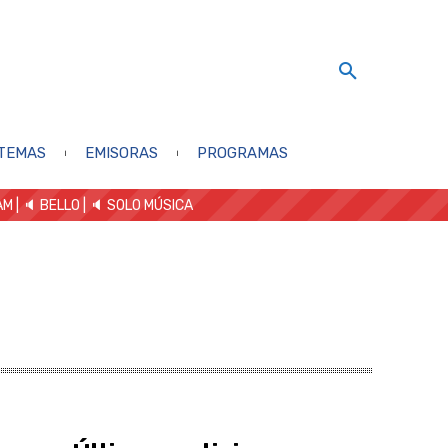
TEMAS
EMISORAS
PROGRAMAS
AM
| 🔈 BELLO
|
🔈 SOLO MÚSICA