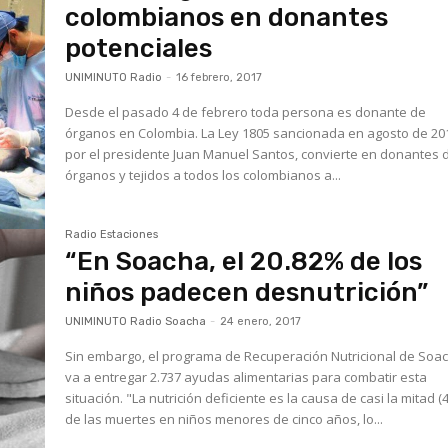
colombianos en donantes
potenciales
UNIMINUTO Radio
-
16 febrero, 2017
Desde el pasado 4 de febrero toda persona es donante de
órganos en Colombia. La Ley 1805 sancionada en agosto de 2016
por el presidente Juan Manuel Santos, convierte en donantes 
órganos y tejidos a todos los colombianos a...
Radio Estaciones
“En Soacha, el 20.82% de los
niños padecen desnutrición”
UNIMINUTO Radio Soacha
-
24 enero, 2017
Sin embargo, el programa de Recuperación Nutricional de Soa
va a entregar 2.737 ayudas alimentarias para combatir esta
situación. "La nutrición deficiente es la causa de casi la mitad (45%)
de las muertes en niños menores de cinco años, lo...