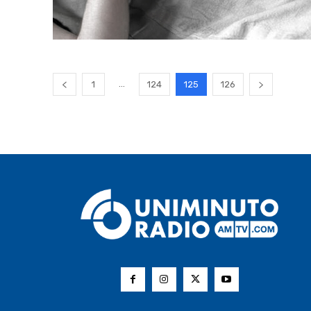
...
1
124
125
126