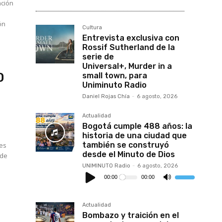
ación
ón
Cultura
Entrevista exclusiva con
Rossif Sutherland de la
serie de
Universal+, Murder in a
0
small town, para
Uniminuto Radio
Daniel Rojas Chía
-
6 agosto, 2026
Actualidad
Bogotá cumple 488 años: la
historia de una ciudad que
también se construyó
tes
desde el Minuto de Dios
 de
UNIMINUTO Radio
-
6 agosto, 2026
Reproductor
de
00:00
00:00
Utiliza
audio
las
teclas
de
flecha
Actualidad
arriba/abajo
Bombazo y traición en el
para