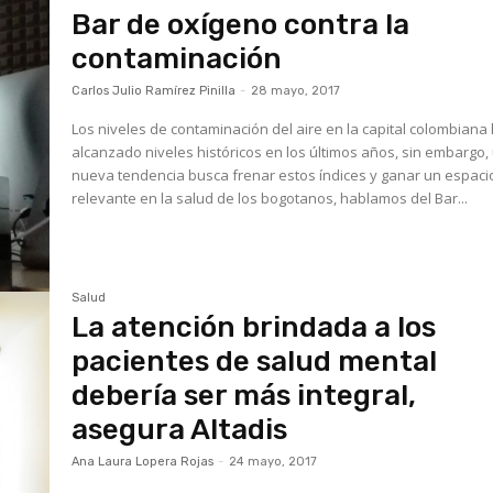
Bar de oxígeno contra la
contaminación
Carlos Julio Ramírez Pinilla
-
28 mayo, 2017
Los niveles de contaminación del aire en la capital colombiana
alcanzado niveles históricos en los últimos años, sin embargo,
nueva tendencia busca frenar estos índices y ganar un espaci
relevante en la salud de los bogotanos, hablamos del Bar...
Salud
La atención brindada a los
pacientes de salud mental
debería ser más integral,
asegura Altadis
Ana Laura Lopera Rojas
-
24 mayo, 2017