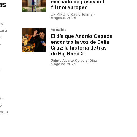
aumentar
mercado de pases del
as
o
fútbol europeo
disminuir
el
UNIMINUTO Radio Tolima
-
volumen.
6 agosto, 2026
no
tará
Actualidad
El día que Andrés Cepeda
encontró la voz de Celia
.
Cruz: la historia detrás
de Big Band 2
Jaime Alberto Carvajal Díaz
-
6 agosto, 2026
e
de
o
ado a