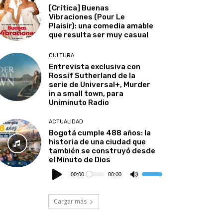
[Crítica] Buenas
Vibraciones (Pour Le
Plaisir): una comedia amable
que resulta ser muy casual
CULTURA
Entrevista exclusiva con
Rossif Sutherland de la
serie de Universal+, Murder
in a small town, para
Uniminuto Radio
ACTUALIDAD
Bogotá cumple 488 años: la
historia de una ciudad que
también se construyó desde
el Minuto de Dios
Reproductor
de
00:00
00:00
Utiliza
audio
las
teclas
de
Cargar más
flecha
arriba/abajo
para
aumentar