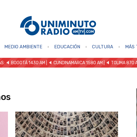
MEDIO AMBIENTE
EDUCACIÓN
CULTURA
MÁS 
S: 🔈
BOGOTÁ 1430 AM
| 🔈 CUNDINAMARCA 1580 AM
| 🔈 TOLIMA 870 
nos