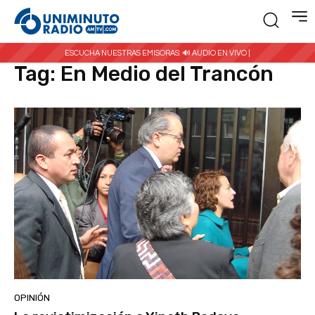
Inicio
Etiquetas
En Medio del Trancón
ESCUCHA NUESTRAS EMISORAS:
🔊 AUDIO EN VIVO |
Tag:
En Medio del Trancón
OPINIÓN