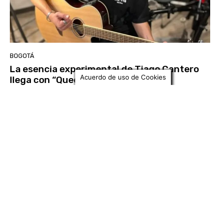
BOGOTÁ
La esencia experimental de Tiago Cantero
Acuerdo de uso de Cookies
llega con “Quedémonos juntitos”
UNIMINUTO Radio
-
24 Septiembre, 2025