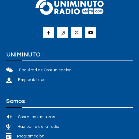
CULTURA
La fotografía como medio para contar
historias
UNIMINUTO
UNIMINUTO Radio
-
29 Octubre, 2025
Facultad de Comunicación
Empleabilidad
Somos
Sobre las emisoras
Haz parte de la radio
Programación