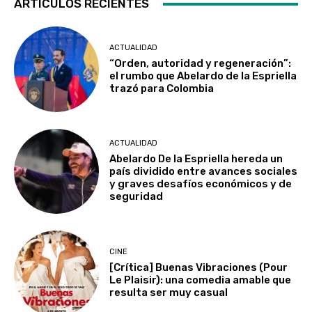
ARTÍCULOS RECIENTES
ACTUALIDAD
“Orden, autoridad y regeneración”:
el rumbo que Abelardo de la Espriella
trazó para Colombia
ACTUALIDAD
Abelardo De la Espriella hereda un
país dividido entre avances sociales
y graves desafíos económicos y de
HISTORIAS DE VIDA
seguridad
Sarah Macías, la caleña que conquistó el
Mundial de Oratoria en español 2025
UNIMINUTO Radio
-
29 Octubre, 2025
CINE
[Crítica] Buenas Vibraciones (Pour
Le Plaisir): una comedia amable que
resulta ser muy casual