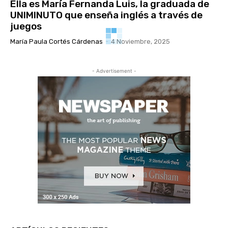
Ella es María Fernanda Luis, la graduada de
UNIMINUTO que enseña inglés a través de
juegos
María Paula Cortés Cárdenas
-
4 Noviembre, 2025
- Advertisement -
COLOMBIA
“La No Violencia es el camino más fuerte
hacia la paz”: Redespaz
UNIMINUTO Radio
-
29 Octubre, 2025