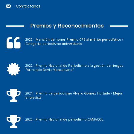
MÚSICA
Contáctanos
Una propuesta musical que desafía géneros
UNIMINUTO Radio
-
29 Octubre, 2025
Premios y Reconocimientos
2022 - Mención de honor Premio CPB al mérito periodístico /
Categoría: periodismo universitario
2022 - Premio Nacional de Periodismo a la gestión de riesgos
"Armando Devia Moncaleano"
2021 - Premio de periodismo Álvaro Gómez Hurtado / Mejor
entrevista
BOGOTÁ
Conversatorio: “Ética y Credibilidad en el
Periodismo en la Era Digital”
2020 - Premio Nacional de periodismo CAMACOL
UNIMINUTO Radio
-
30 Septiembre, 2025