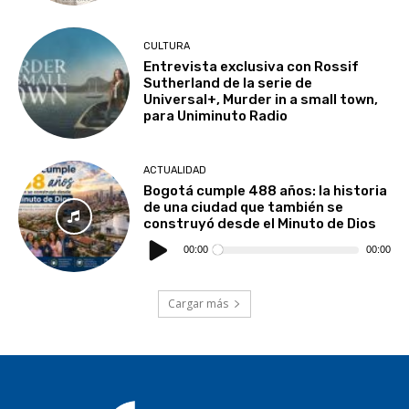
CULTURA
Entrevista exclusiva con Rossif
Sutherland de la serie de
Universal+, Murder in a small town,
para Uniminuto Radio
CULTURA
ACTUALIDAD
Santiago Monroy, orgullo de la fotografía
Bogotá cumple 488 años: la historia
colombiana en el Wildlife Photographer of
de una ciudad que también se
the Year
construyó desde el Minuto de Dios
Reproductor
de
00:00
00:00
UNIMINUTO Radio
-
29 Octubre, 2025
audio
Cargar más