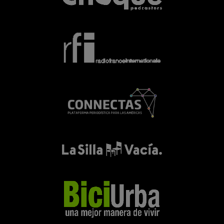
SALUD
“La dependencia emocional afecta más a las
mujeres”: Paloma Carvajalino, psicóloga y
conferencista
UNIMINUTO Radio
-
26 Septiembre, 2025