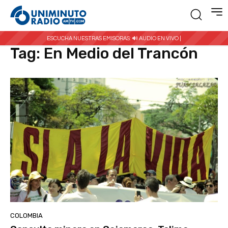
Inicio
Etiquetas
En Medio del Trancón
ESCUCHA NUESTRAS EMISORAS:
🔊 AUDIO EN VIVO |
Tag:
En Medio del Trancón
COLOMBIA