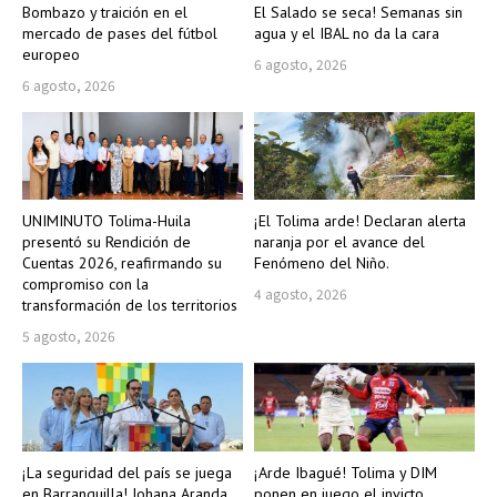
Bombazo y traición en el
El Salado se seca! Semanas sin
mercado de pases del fútbol
agua y el IBAL no da la cara
europeo
6 agosto, 2026
6 agosto, 2026
UNIMINUTO Tolima-Huila
¡El Tolima arde! Declaran alerta
presentó su Rendición de
naranja por el avance del
Cuentas 2026, reafirmando su
Fenómeno del Niño.
compromiso con la
4 agosto, 2026
transformación de los territorios
5 agosto, 2026
¡La seguridad del país se juega
¡Arde Ibagué! Tolima y DIM
en Barranquilla! Johana Aranda
ponen en juego el invicto