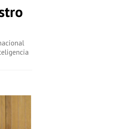
stro
nacional
teligencia