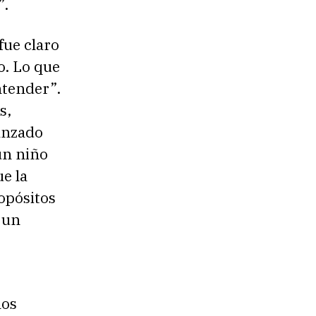
”.
fue claro
o. Lo que
ntender”.
s,
vanzado
un niño
e la
opósitos
 un
ños