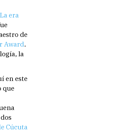
La era
fue
aestro de
r Award
.
ogía, la
í en este
o que
buena
 dos
de Cúcuta