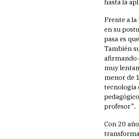
hasta la apl
Frente a la
en su postu
pasa es que
También sub
afirmando q
muy lentam
menor de 14
tecnología
pedagógico
profesor”.
Con 20 años
transforma