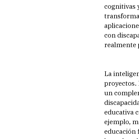
cognitivas
transforma
aplicacione
con discap
realmente p
La intelige
proyectos. 
un complem
discapacid
educativa c
ejemplo, m
educación f