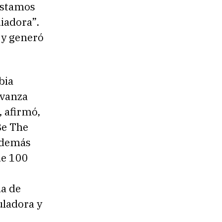
estamos
iadora”.
 y generó
bia
avanza
 afirmó,
Be The
además
de 100
ua de
uladora y
s