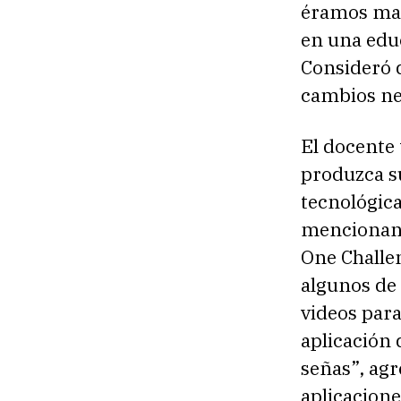
éramos mag
en una edu
Consideró q
cambios nec
El docente
produzca s
tecnológic
mencionand
One Challe
algunos de
videos par
aplicación 
señas”, agr
aplicacione