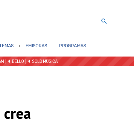
TEMAS
EMISORAS
PROGRAMAS
AM
| 🔈 BELLO
|
🔈 SOLO MÚSICA
 crea