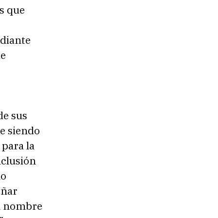
s que
udiante
ue
de sus
ne siendo
para la
nclusión
mo
eñar
el nombre