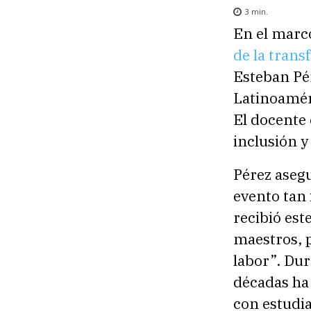
3
min.
En el marc
de la tran
Esteban Pé
Latinoamér
El docente 
inclusión y
Pérez asegu
evento tan
recibió est
maestros, 
labor”. Dur
décadas ha
con estudia