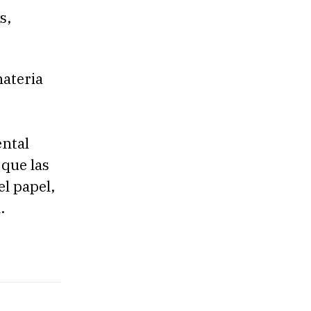
s,
materia
ntal
 que las
el papel,
.