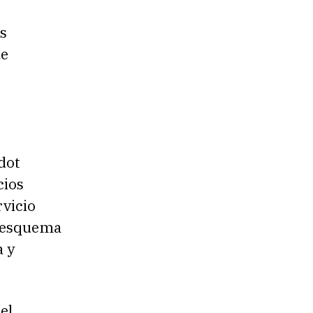
s
ue
dot
cios
rvicio
u esquema
a y
el