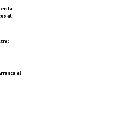
 en la
tes al
tre:
Arranca el