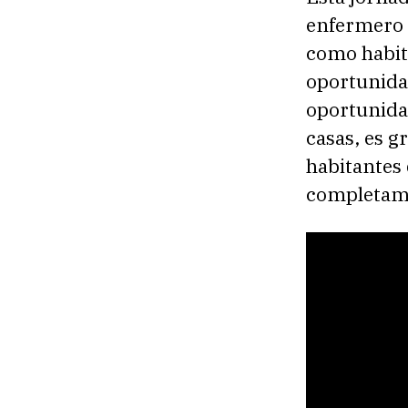
enfermero T
como habit
oportunida
oportunida
casas, es g
habitantes 
completamo