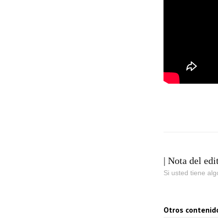
| Nota del edi
Si usted tiene al
Otros contenid