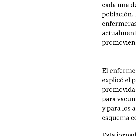
cada una de
población.
enfermeras
actualmente
promoviend
El enfermer
explicó el 
promovida 
para vacun
y para los 
esquema co
Esta jornad