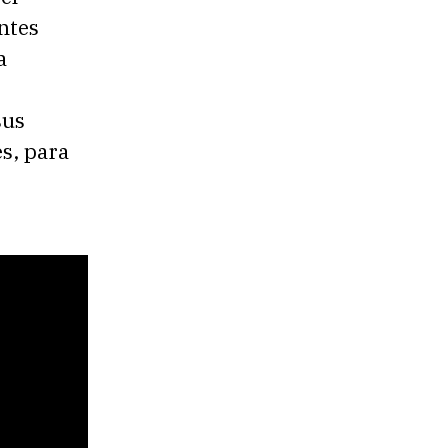
ntes
a
sus
es, para