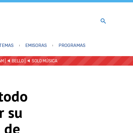
TEMAS
EMISORAS
PROGRAMAS
AM
| 🔈 BELLO
|
🔈 SOLO MÚSICA
 todo
r su
 de