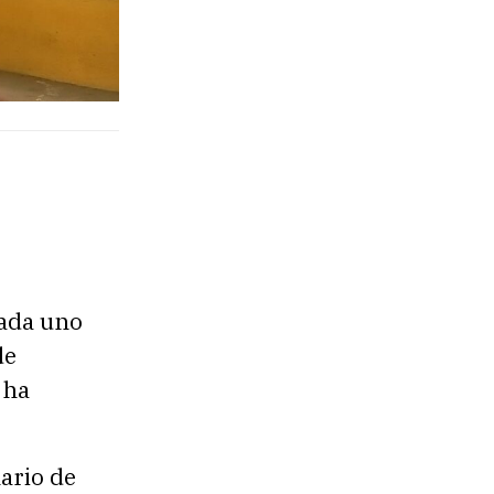
cada uno
de
 ha
ario de