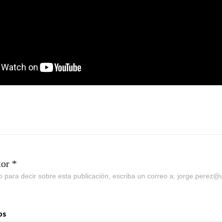
tor *
go para decir sobre esta publicación, escriba un correo a: jorge.perez
os