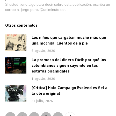
Si usted tiene algo para decir sobre esta publicación, escriba un
correo a: jorge.perez@uniminuto.edu
Otros contenidos
Los niños que cargaban mucho más que
una mochila: Cuentos de a pie
6 agosto, 2026
La promesa del dinero fácil: por qué los
colombianos siguen cayendo en las
estafas piramidales
1 agosto, 2026
[Crítica] Halo Campaign Evolved es fiel a
la obra original
31 julio, 2026