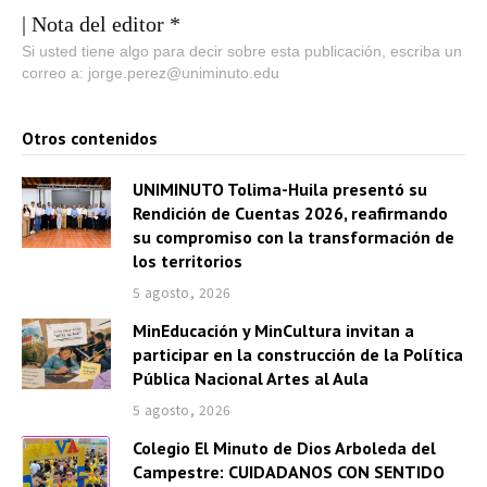
c
u
| Nota del editor *
t
c
Si usted tiene algo para decir sobre esta publicación, escriba un
o
correo a: jorge.perez@uniminuto.edu
t
r
o
d
Otros contenidos
r
e
d
a
UNIMINUTO Tolima-Huila presentó su
e
Rendición de Cuentas 2026, reafirmando
u
a
su compromiso con la transformación de
d
u
los territorios
i
d
5 agosto, 2026
o
i
MinEducación y MinCultura invitan a
o
participar en la construcción de la Política
Pública Nacional Artes al Aula
5 agosto, 2026
Colegio El Minuto de Dios Arboleda del
Campestre: CUIDADANOS CON SENTIDO