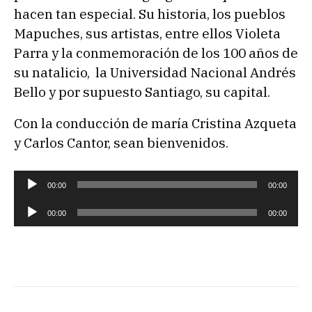
hacen tan especial. Su historia, los pueblos
Mapuches, sus artistas, entre ellos Violeta
Parra y la conmemoración de los 100 años de
su natalicio, la Universidad Nacional Andrés
Bello y por supuesto Santiago, su capital.
Con la conducción de maría Cristina Azqueta
y Carlos Cantor, sean bienvenidos.
R
00:00
00:00
e
R
00:00
00:00
p
e
r
p
o
r
d
o
u
d