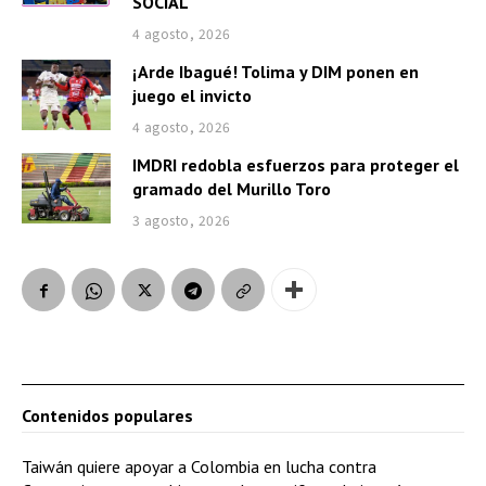
SOCIAL
u
4 agosto, 2026
d
¡Arde Ibagué! Tolima y DIM ponen en
i
juego el invicto
o
4 agosto, 2026
IMDRI redobla esfuerzos para proteger el
gramado del Murillo Toro
3 agosto, 2026
Contenidos populares
Taiwán quiere apoyar a Colombia en lucha contra