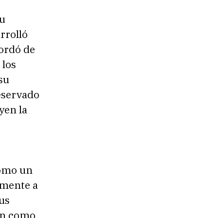
su
rrolló
bordó de
, los
su
eservado
yen la
omo un
rmente a
sus
ión como