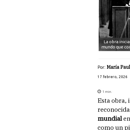
La obra inici
mundo que cont
Por:
María Pau
17 febrero, 2026
1
min.
Esta obra, 
reconocida
mundial
en
como un pil