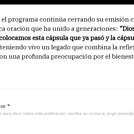
, el programa continúa cerrando su emisión c
a oración que ha unido a generaciones:
“Dio
olocamos esta cápsula que ya pasó y la cápsu
teniendo vivo un legado que combina la refle
con una profunda preocupación por el bienesta
tor *
go para decir sobre esta publicación, escriba un correo a: jorge.perez