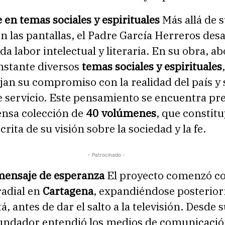
en temas sociales y espirituales
Más allá de 
n las pantallas, el Padre García Herreros desa
a labor intelectual y literaria. En su obra, a
stante diversos
temas sociales y espirituales
ejan su compromiso con la realidad del país y 
e servicio. Este pensamiento se encuentra pr
ensa colección de
40 volúmenes
, que constitu
rita de su visión sobre la sociedad y la fe.
- Patrocinado -
 mensaje de esperanza
El proyecto comenzó c
adial en
Cartagena
, expandiéndose posterio
á, antes de dar el salto a la televisión. Desde 
l fundador entendió los medios de comunicac