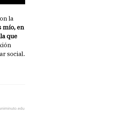
on la
s mío, en
la que
xión
r social.
@uniminuto.edu