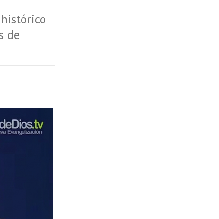
histórico
s de