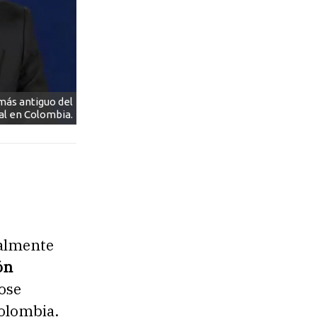
 más antiguo del
al en Colombia.
ualmente
ón
ose
Colombia.