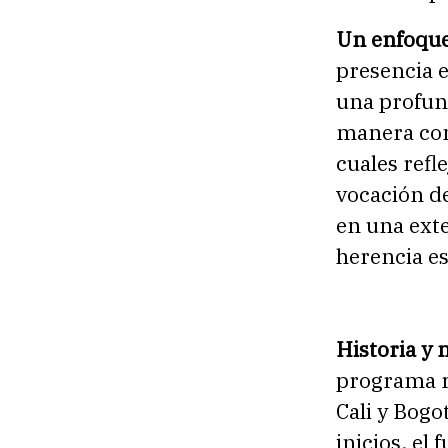
Un enfoque 
presencia e
una profund
manera con
cuales refl
vocación d
en una ext
herencia esc
Historia y
programa r
Cali y Bogot
inicios, e