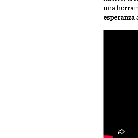
una herram
esperanza
a