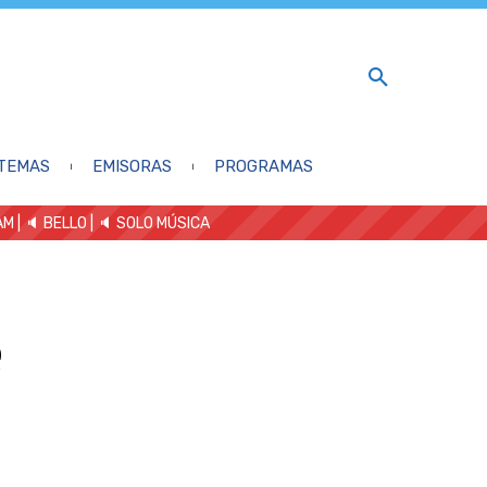
TEMAS
EMISORAS
PROGRAMAS
AM
| 🔈 BELLO
|
🔈 SOLO MÚSICA
e