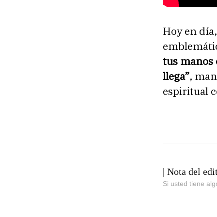
Hoy en día
emblemátic
tus manos c
llega”
, man
espiritual 
| Nota del edi
Si usted tiene al