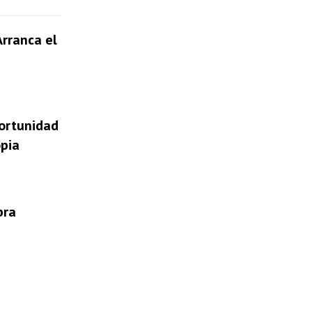
Arranca el
portunidad
opia
bra