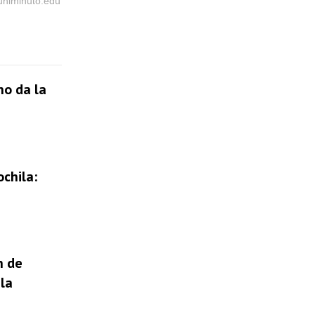
@uniminuto.edu
no da la
chila:
n de
la