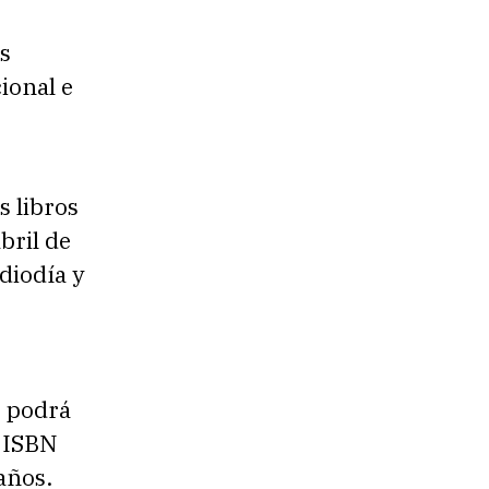
es
cional e
s libros
bril de
diodía y
r podrá
o ISBN
años.