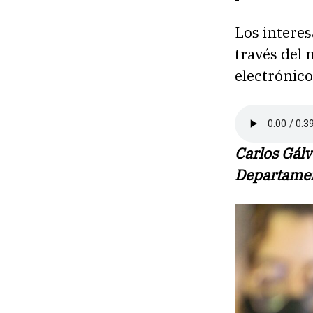
Los intere
través del 
electrónic
Carlos Gálv
Departamen