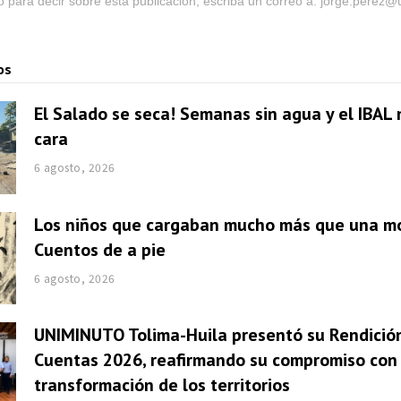
go para decir sobre esta publicación, escriba un correo a: jorge.perez
os
El Salado se seca! Semanas sin agua y el IBAL 
cara
6 agosto, 2026
Los niños que cargaban mucho más que una mo
Cuentos de a pie
6 agosto, 2026
UNIMINUTO Tolima-Huila presentó su Rendició
Cuentas 2026, reafirmando su compromiso con 
transformación de los territorios