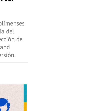
tolimenses
ia del
ección de
tand
rsión.