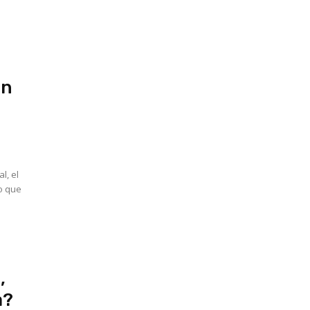
en
l, el
do que
,
a?