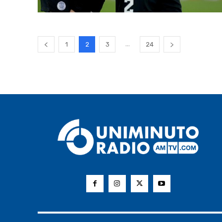
...
1
2
3
24