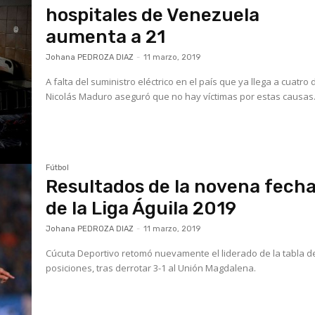
hospitales de Venezuela
aumenta a 21
Johana PEDROZA DIAZ
-
11 marzo, 2019
A falta del suministro eléctrico en el país que ya llega a cuatro 
Nicolás Maduro aseguró que no hay víctimas por estas causas
Fútbol
Resultados de la novena fech
de la Liga Águila 2019
Johana PEDROZA DIAZ
-
11 marzo, 2019
Cúcuta Deportivo retomó nuevamente el liderado de la tabla d
posiciones, tras derrotar 3-1 al Unión Magdalena.