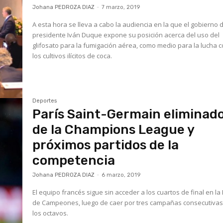
Johana PEDROZA DIAZ
-
7 marzo, 2019
A esta hora se lleva a cabo la audiencia en la que el gobierno 
presidente Iván Duque expone su posición acerca del uso del
glifosato para la fumigación aérea, como medio para la lucha c
los cultivos ilícitos de coca.
Deportes
París Saint-Germain eliminad
de la Champions League y
próximos partidos de la
competencia
Johana PEDROZA DIAZ
-
6 marzo, 2019
El equipo francés sigue sin acceder a los cuartos de final en la 
de Campeones, luego de caer por tres campañas consecutivas
los octavos.