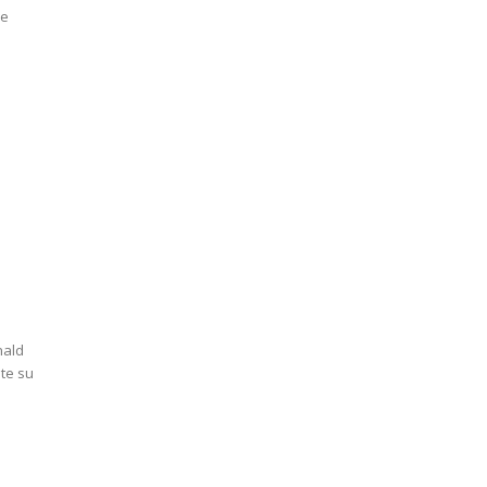
de
e
nald
te su