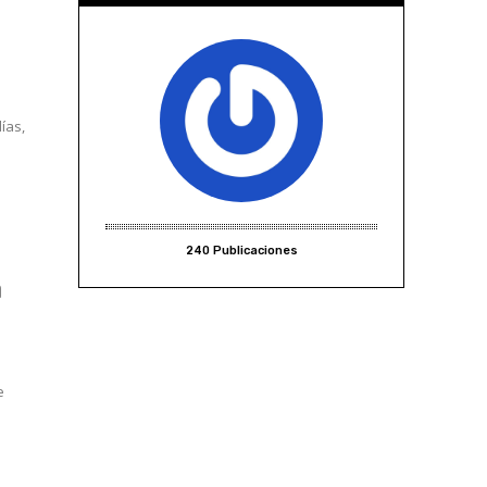
días,
.
240 Publicaciones
a
e