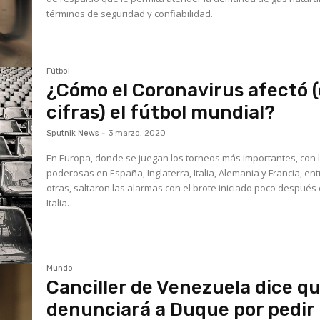
términos de seguridad y confiabilidad.
Fútbol
¿Cómo el Coronavirus afectó 
cifras) el fútbol mundial?
Sputnik News
-
3 marzo, 2020
En Europa, donde se juegan los torneos más importantes, con 
poderosas en España, Inglaterra, Italia, Alemania y Francia, ent
otras, saltaron las alarmas con el brote iniciado poco después
Italia.
Mundo
Canciller de Venezuela dice q
denunciará a Duque por pedir