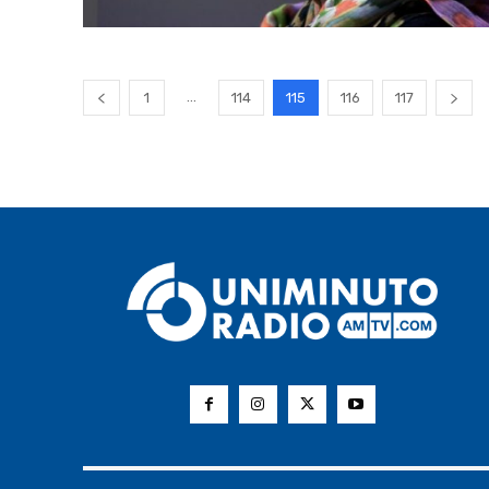
...
1
114
115
116
117