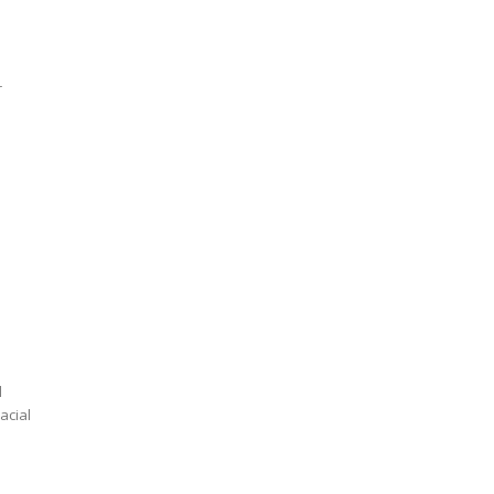
r
l
acial