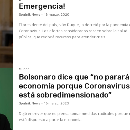
Emergencia!
Sputnik News
-
18 marzo, 2020
El presidente del país, Iván Duque, lo decretó por la pandemia 
Coronavirus. Los efectos considerados recaen sobre la salud
pública, que recibirá recursos para atender crisis.
Mundo
Bolsonaro dice que “no parará
economía porque Coronavirus
está sobredimensionado”
Sputnik News
-
16 marzo, 2020
Dejó entrever que no piensa tomar medidas radicales porque
está dispuesto a parar la economía.