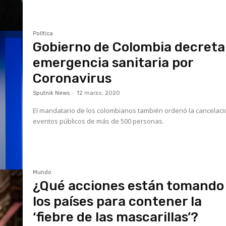
Política
Gobierno de Colombia decreta
emergencia sanitaria por
Coronavirus
Sputnik News
-
12 marzo, 2020
El mandatario de los colombianos también ordenó la cancelaci
eventos públicos de más de 500 personas.
Mundo
¿Qué acciones están tomando
los países para contener la
‘fiebre de las mascarillas’?