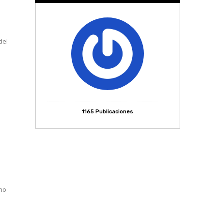
del
1165 Publicaciones
 no