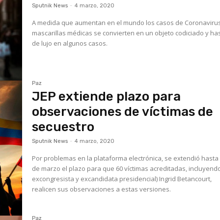
Sputnik News
-
4 marzo, 2020
A medida que aumentan en el mundo los casos de Coronavirus
mascarillas médicas se convierten en un objeto codiciado y ha
de lujo en algunos casos.
Paz
JEP extiende plazo para
observaciones de víctimas de
secuestro
Sputnik News
-
4 marzo, 2020
Por problemas en la plataforma electrónica, se extendió hasta 
de marzo el plazo para que 60 víctimas acreditadas, incluyendo
excongresista y excandidata presidencial) Ingrid Betancourt,
realicen sus observaciones a estas versiones.
Paz