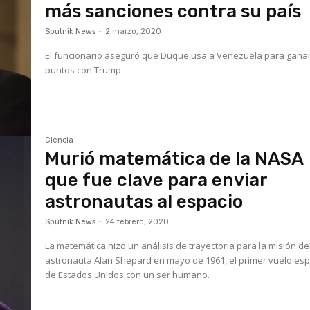
más sanciones contra su país
Sputnik News
-
2 marzo, 2020
El funcionario aseguró que Duque usa a Venezuela para gana
puntos con Trump.
Ciencia
Murió matemática de la NASA
que fue clave para enviar
astronautas al espacio
Sputnik News
-
24 febrero, 2020
La matemática hizo un análisis de trayectoria para la misión de
astronauta Alan Shepard en mayo de 1961, el primer vuelo esp
de Estados Unidos con un ser humano.