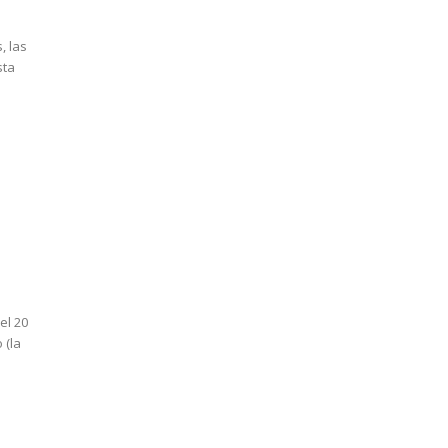
, las
sta
el 20
 (la