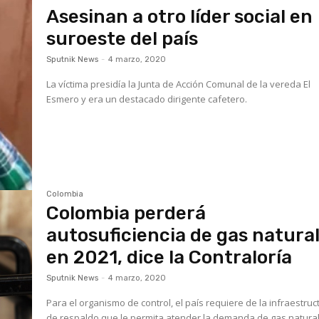
Asesinan a otro líder social en
suroeste del país
Sputnik News
-
4 marzo, 2020
La víctima presidía la Junta de Acción Comunal de la vereda El
Esmero y era un destacado dirigente cafetero.
Colombia
Colombia perderá
autosuficiencia de gas natura
en 2021, dice la Contraloría
Sputnik News
-
4 marzo, 2020
Para el organismo de control, el país requiere de la infraestruc
de respaldo que le permita atender la demanda de gas natura