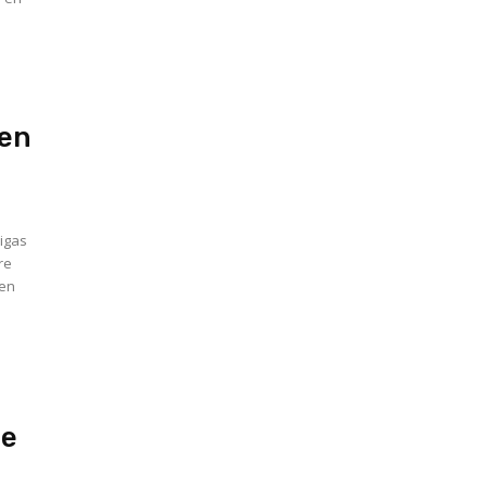
(en
ligas
re
 en
ue