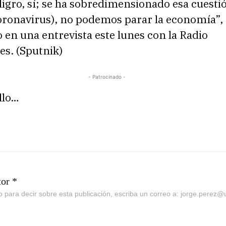
igro, sí; se ha sobredimensionado esa cuestió
coronavirus), no podemos parar la economía”, d
en una entrevista este lunes con la Radio
es. (Sputnik)
- Patrocinado -
llo…
tor *
go para decir sobre esta publicación, escriba un correo a: jorge.perez