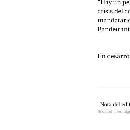
“Hay un pel
crisis del 
mandatario 
Bandeirant
En desarro
| Nota del edi
Si usted tiene al