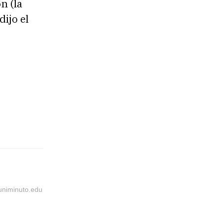
n (la
ijo el
@uniminuto.edu