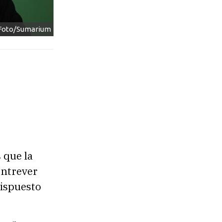
s Foto/Sumarium
 que la
entrever
dispuesto