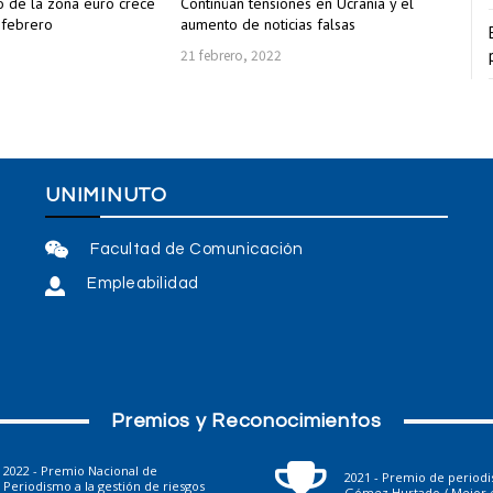
 de la zona euro crece
Continúan tensiones en Ucrania y el
 febrero
aumento de noticias falsas
21 febrero, 2022
UNIMINUTO
Facultad de Comunicación
Empleabilidad
Premios y Reconocimientos
2022 - Premio Nacional de
2021 - Premio de period
Periodismo a la gestión de riesgos
Gómez Hurtado / Mejor e