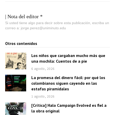
| Nota del editor *
Si usted tiene algo para decir sobre esta publicación, escriba un
correo a: jorge.perez@uniminuto.edu
Otros contenidos
Los niños que cargaban mucho más que
una mochila: Cuentos de a pie
6 agosto, 2026
La promesa del dinero fácil: por qué los
colombianos siguen cayendo en las
estafas piramidales
1 agosto, 2026
[Crítica] Halo Campaign Evolved es fiel a
la obra original