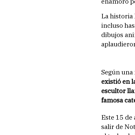
enamoró p
La historia
incluso ha
dibujos ani
aplaudieron
Según una 
existió en 
escultor l
famosa cat
Este 15 de 
salir de N