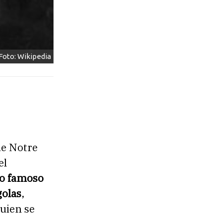
 Foto: Wikipedia
de Notre
el
zo famoso
golas
,
uien se