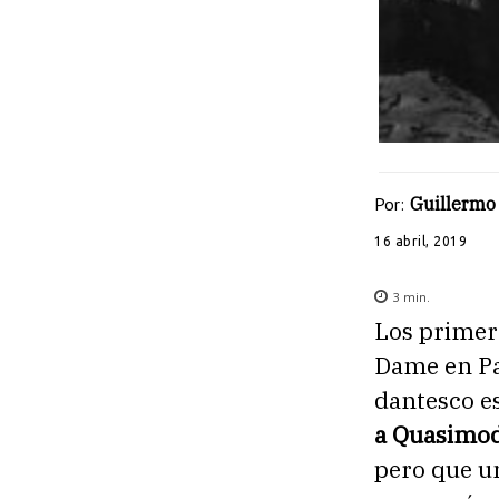
Por:
Guillermo
16 abril, 2019
3
min.
Los primer
Dame en Pa
dantesco e
a Quasimodo
pero que un