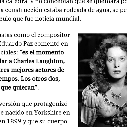
 la catedral y no concebían que se quemara po
 la construcción estaba rodeada de agua, se p
culo que fue noticia mundial.
eastas como el compositor
Eduardo Paz comentó en
ociales:
“es el momento
dar a Charles Laughton,
tres mejores actores de
iempos. Los otros dos,
 que quieran”
.
 versión que protagonizó
e nacido en Yorkshire en
 en 1899 y que su cuerpo