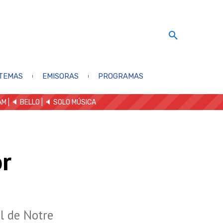
TEMAS
EMISORAS
PROGRAMAS
AM
| 🔈 BELLO
|
🔈 SOLO MÚSICA
or
l de Notre