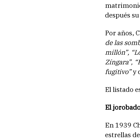
matrimonio
después su 
Por años, C
de las somb
millón”, “L
Zíngara”, “
fugitivo”
y 
El listado e
El jorobad
En 1939 Ch
estrellas d