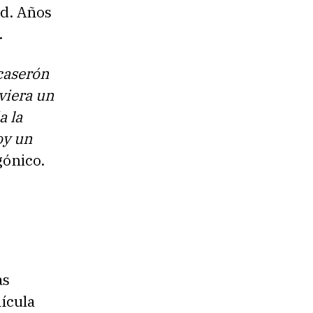
ad. Años
.
caserón
uviera un
a la
oy un
gónico.
as
lícula