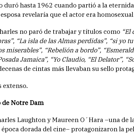
 duró hasta 1962 cuando partió a la eternid
esposa revelaría que el actor era homosexual
harles no paró de trabajar y títulos como
“El 
ras”, “La isla de las Almas perdidas”, “si yo t
os miserables”, “Rebelión a bordo”, “Esmerald
Posada Jamaica”, “Yo Claudio, “El Delator”, “S
decenas de cintas más llevaban su sello prota
s extenso.
o de Notre Dam
arles Laughton y Maureen O´Hara –una de l
e época dorada del cine– protagonizaron la pe