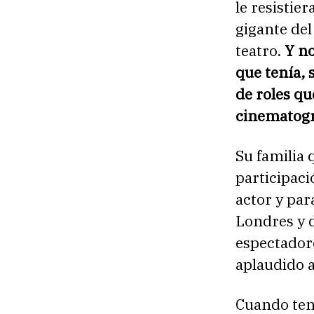
le resistie
gigante del
teatro.
Y no
que tenía, 
de roles q
cinematogr
Su familia 
participac
actor y par
Londres y d
espectador
aplaudido a
Cuando tení