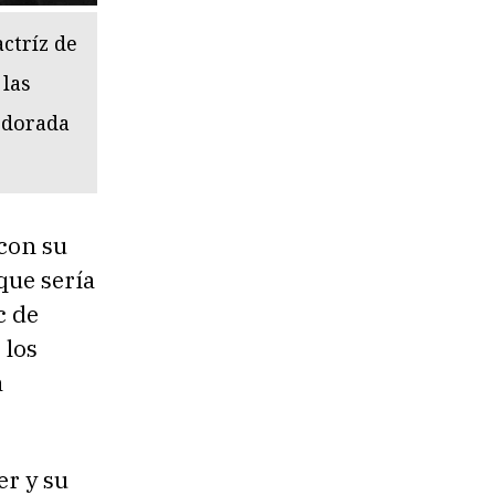
ctríz de
 las
 dorada
 con su
que sería
c de
 los
a
er y su