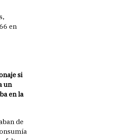
s,
966 en
onaje si
a un
ba en la
caban de
 consumía