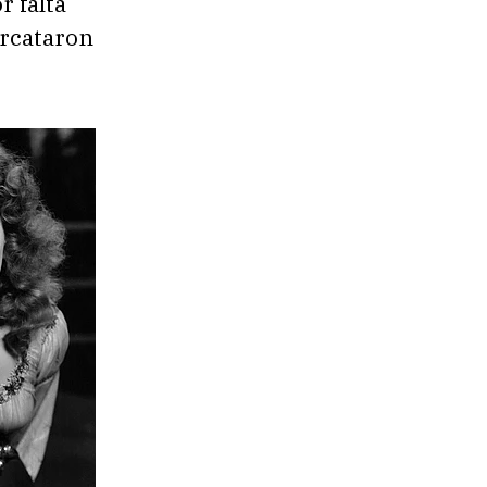
r falta
ercataron