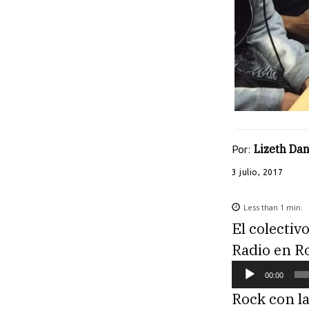
Por:
Lizeth Dan
3 julio, 2017
Less than 1
min.
El colecti
Radio en R
R
00:00
e
Rock con la