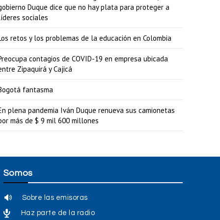
gobierno Duque dice que no hay plata para proteger a
a
líderes sociales
r
Los retos y los problemas de la educación en Colombia
o
d
Preocupa contagios de COVID-19 en empresa ubicada
entre Zipaquirá y Cajicá
i
s
Bogotá fantasma
m
En plena pandemia Iván Duque renueva sus camionetas
i
por más de $ 9 mil 600 millones
n
u
i
Somos
r
e
Sobre las emisoras
l
Haz parte de la radio