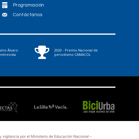
v
Programación
o
Contáctanos
l
u
m
ismo Álvaro
2020 - Premio Nacional de
e
ntrevista
periodismo CAMACOL
n
.
vigilancia por el Ministerio de Educación Nacional –