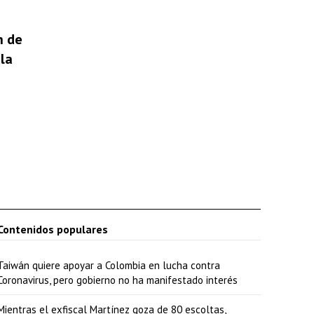
a
b
n de
a
la
j
o
p
a
r
a
a
u
Contenidos populares
m
Taiwán quiere apoyar a Colombia en lucha contra
e
Coronavirus, pero gobierno no ha manifestado interés
n
t
Mientras el exfiscal Martínez goza de 80 escoltas,