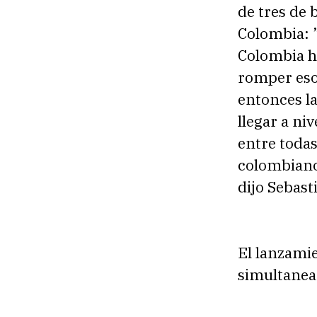
p
de tres de 
r
Colombia: ”
o
Colombia h
d
romper eso 
u
entonces la
c
llegar a niv
t
entre todas
o
colombiano 
r
dijo Sebast
d
e
a
El lanzamie
u
simultanea
d
i