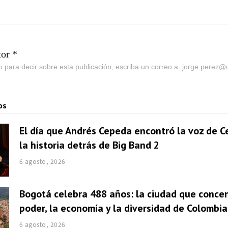
tor *
go para decir sobre esta publicación, escriba un correo a: jorge.perez
os
El día que Andrés Cepeda encontró la voz de Ce
la historia detrás de Big Band 2
6 agosto, 2026
Bogotá celebra 488 años: la ciudad que concen
poder, la economía y la diversidad de Colombia
6 agosto, 2026