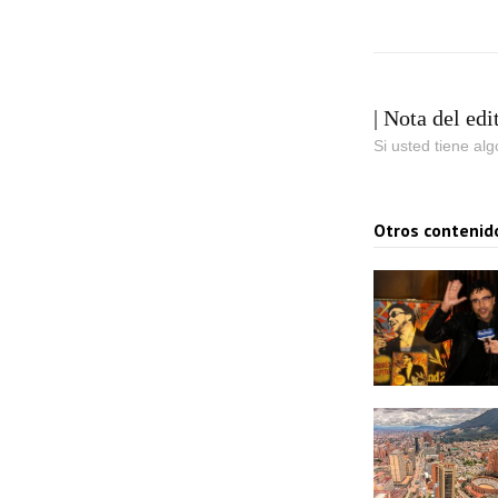
o
| Nota del edi
Si usted tiene al
Otros contenid