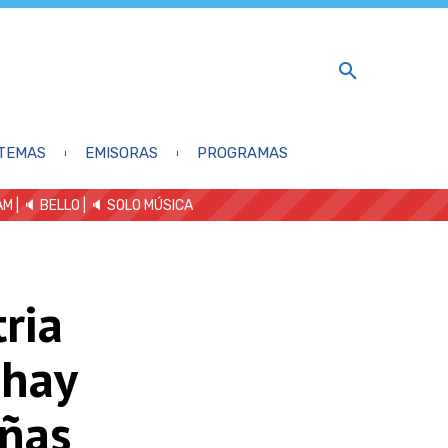
TEMAS
EMISORAS
PROGRAMAS
AM
| 🔈 BELLO
|
🔈 SOLO MÚSICA
ria
 hay
uñas