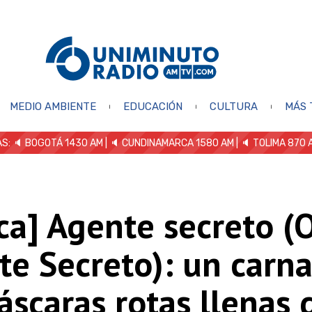
MEDIO AMBIENTE
EDUCACIÓN
CULTURA
MÁS 
S: 🔈
BOGOTÁ 1430 AM
| 🔈 CUNDINAMARCA 1580 AM
| 🔈 TOLIMA 870 
ica] Agente secreto (
e Secreto): un carna
scaras rotas llenas 