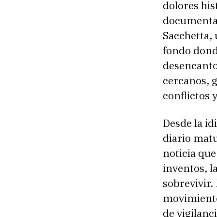
dolores hi
document
Sacchetta, 
fondo dond
desencanto
cercanos, g
conflictos y
Desde la id
diario matu
noticia que
inventos, l
sobrevivir.
movimiento,
de vigilanc