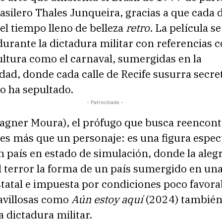
silero Thales Junqueira, gracias a que cada d
 el tiempo lleno de belleza
retro
. La película se
durante la dictadura militar con referencias 
ultura como el carnaval, sumergidas en la
dad, donde cada calle de Recife susurra secre
o ha sepultado.
- Patrocinado -
agner Moura), el prófugo que busca reencont
 es más que un personaje: es una figura espec
n país en estado de simulación, donde la alegr
l terror la forma de un país sumergido en un
statal e impuesta por condiciones poco favora
avillosas como
Aún estoy aquí
(2024) tambié
 dictadura militar.