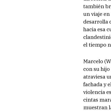
también bra
un viaje en
desarrolla 
hacia esa c
clandestini
el tiempo n
Marcelo (W
con su hijo
atraviesa u
fachada y e
violencia e
cintas mar
muestran la