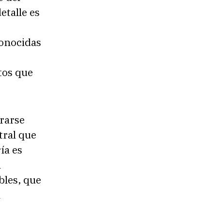
etalle es
conocidas
tos que
rarse
tral que
ía es
a
bles, que
n