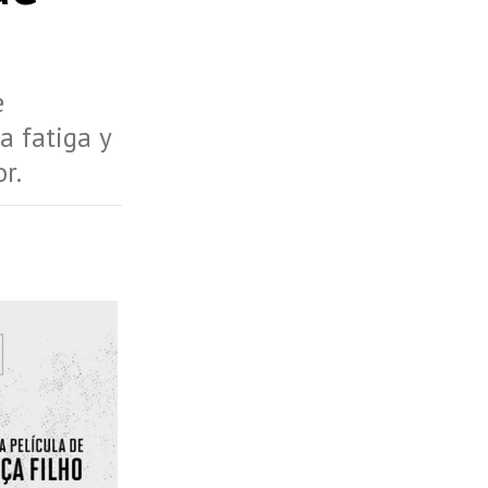
e
a fatiga y
r.