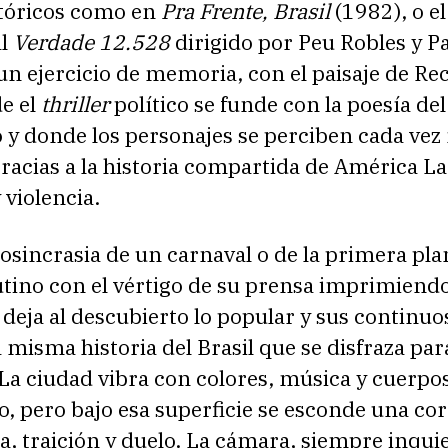
stóricos como en
Pra Frente, Brasil
(1982), o el
al
Verdade 12.528
dirigido por Peu Robles y P
un ejercicio de memoria, con el paisaje de Rec
e el
thriller
político se funde con la poesía del
 y donde los personajes se perciben cada vez
racias a la historia compartida de América La
 violencia.
iosincrasia de un carnaval o de la primera pl
tino con el vértigo de su prensa imprimiendo
 deja al descubierto lo popular y sus continuo
a misma historia del Brasil que se disfraza par
 La ciudad vibra con colores, música y cuerpo
 pero bajo esa superficie se esconde una cor
ia, traición y duelo. La cámara, siempre inquie