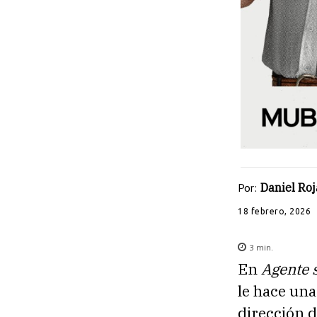
Por:
Daniel Roj
18 febrero, 2026
3
min.
En
Agente 
le hace un
dirección d