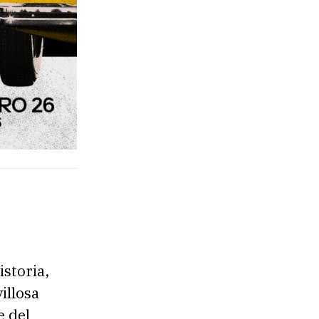
storia,
illosa
e del