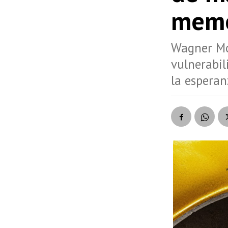
memo
Wagner Mo
vulnerabil
la esperan