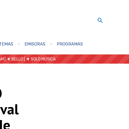
TEMAS
EMISORAS
PROGRAMAS
AM
| 🔈 BELLO
|
🔈 SOLO MÚSICA
O
val
de