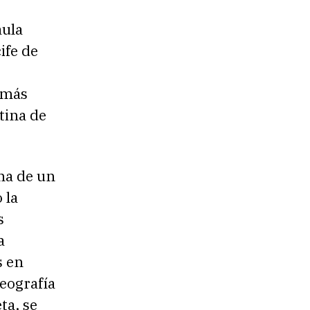
aula
ife de
 más
tina de
ana de un
 la
s
a
s en
eografía
ta, se