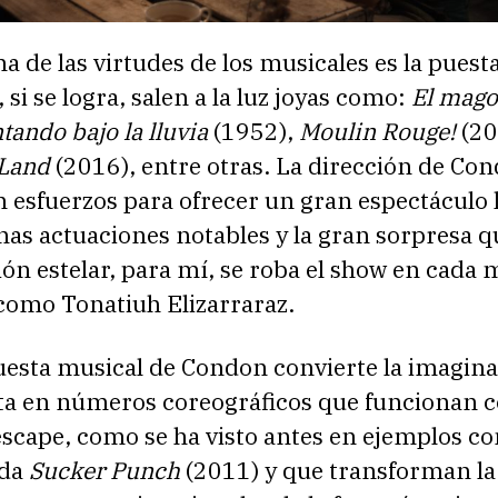
a de las virtudes de los musicales es la puest
 si se logra, salen a la luz joyas como:
El mago
tando bajo la lluvia
(1952),
Moulin Rouge!
(20
 Land
(2016), entre otras. La dirección de Co
 esfuerzos para ofrecer un gran espectáculo 
as actuaciones notables y la gran sorpresa q
ión estelar, para mí, se roba el show en cad
 como Tonatiuh Elizarraraz.
uesta musical de Condon convierte la imagina
ta en números coreográficos que funcionan 
escape, como se ha visto antes en ejemplos c
ada
Sucker Punch
(2011) y que transforman la