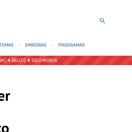
TEMAS
EMISORAS
PROGRAMAS
AM
| 🔈 BELLO
|
🔈 SOLO MÚSICA
er
co