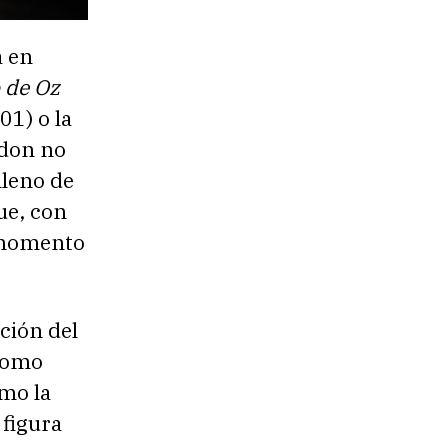
a en
 de Oz
01) o la
ndon no
lleno de
ue, con
a momento
ción del
como
omo la
 figura