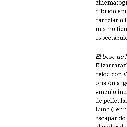
cinematográ
híbrido ent
carcelario 
mismo tiemp
espectáculo
El beso de 
Elizarraraz
celda con V
prisión arg
vínculo ine
de película
Luna (Jenni
escapar de 
el poder de