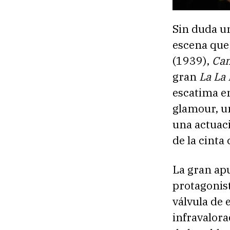
Sin duda un
escena que,
(1939),
Can
gran
La La
escatima en
glamour, un
una actuac
de la cinta
La gran ap
protagonis
válvula de 
infravalor