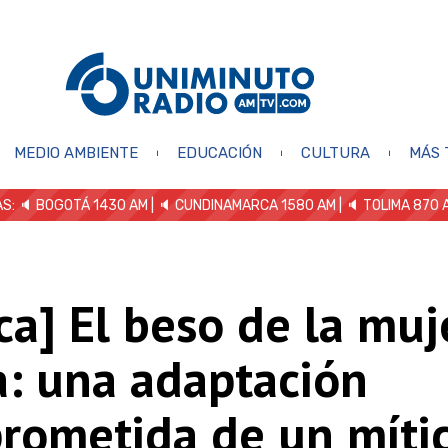
MEDIO AMBIENTE
EDUCACIÓN
CULTURA
MÁS 
S: 🔈
BOGOTÁ 1430 AM
| 🔈 CUNDINAMARCA 1580 AM
| 🔈 TOLIMA 870 
ica] El beso de la muj
a: una adaptación
rometida de un míti