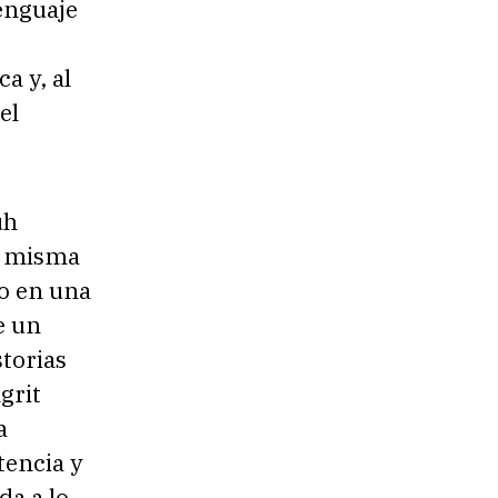
enguaje
a y, al
el
uh
la misma
co en una
e un
torias
grit
a
tencia y
da a lo