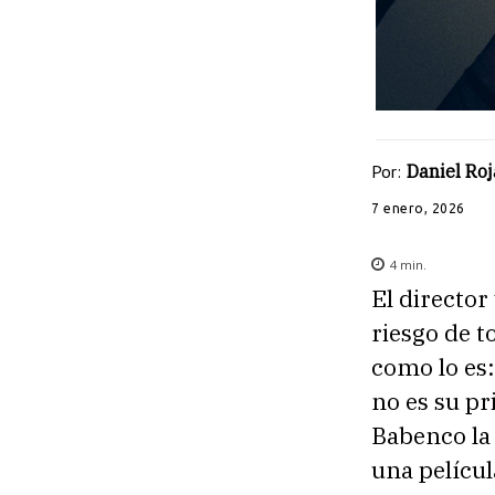
Por:
Daniel Roj
7 enero, 2026
4
min.
El director
riesgo de 
como lo es
no es su pr
Babenco la 
una películ