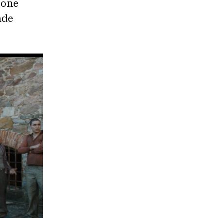
pone
nde