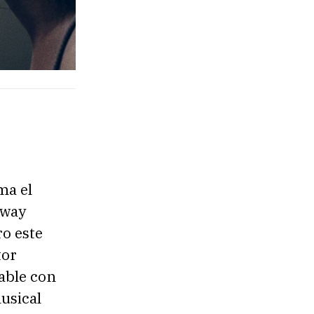
ma el
dway
o este
tor
able con
usical