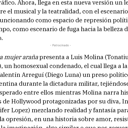
fico. Ahora, llega en esta nueva versión un l
re el musical y la teatralidad, con el escenario
funcionando como espacio de represión polític
o, como escenario de fuga hacia la belleza d
.
- Patrocinado -
la mujer araña
presenta a Luis Molina (Tonati
), un homosexual condenado, el cual llega a 
alentín Arreguí (Diego Luna) un preso políti
entina durante la dictadura militar, tejiéndos
sperado entre ellos mientras Molina narra his
s de Hollywood protagonizadas por su diva, In
fer Lopez) mezclando realidad y fantasía par
la opresión, en una historia sobre amor, resis
 la imaginación, algo similar o que nos recuer