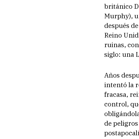
británico D
Murphy), u
después de
Reino Unido
ruinas, con
siglo: una 
Años despué
intentó la
fracasa, re
control, q
obligándola
de peligros
postapocalí