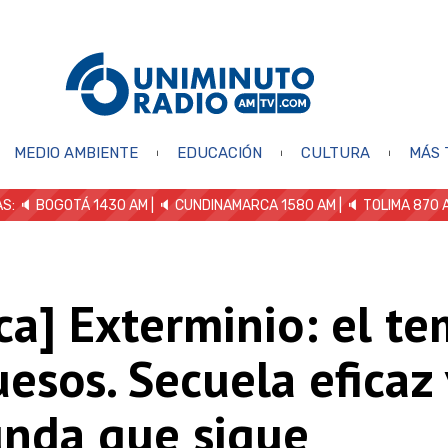
MEDIO AMBIENTE
EDUCACIÓN
CULTURA
MÁS 
S: 🔈
BOGOTÁ 1430 AM
| 🔈 CUNDINAMARCA 1580 AM
| 🔈 TOLIMA 870 
ica] Exterminio: el t
esos. Secuela eficaz 
unda que sigue