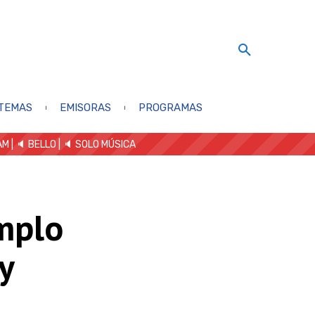
TEMAS
EMISORAS
PROGRAMAS
AM
| 🔈 BELLO
|
🔈 SOLO MÚSICA
emplo
y