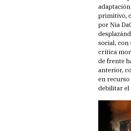
adaptación 
primitivo,
por Nia DaC
desplazándo
social, con 
crítica mor
de frente h
anterior, 
en recurso 
debilitar e