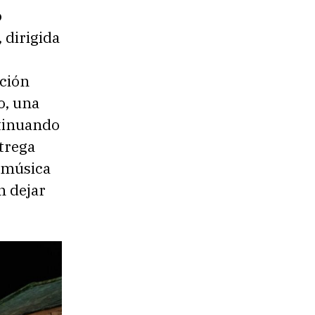
o
, dirigida
ición
co, una
ntinuando
trega
a música
n dejar