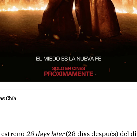
as Chía
 estrenó
28 days later
(28 días después) del d