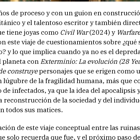
ños de proceso y con un guion en construcció
itánico y el talentoso escritor y también direc
ue tiene joyas como
Civil War
(2024) y
Warfar
n este viaje de cuestionamientos sobre ¿qué s
? y lo que implica cuando ya no es el depre
l planeta con
Exterminio: La evolución (28 Ye
nde construye
personajes que se erigen como 
n lúgubre de la fragilidad humana, más que 
 de infectados, ya que la idea del apocalipsis 
la reconstrucción de la sociedad y del individ
n todos sus matices.
ción de este viaje conceptual entre las ruina
e solo recuerda que fue, y el próximo paso de