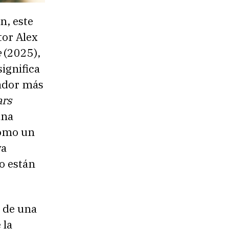
n, este
tor Alex
e
(2025),
ignifica
dador más
ars
una
como un
ya
uo están
s de una
 la