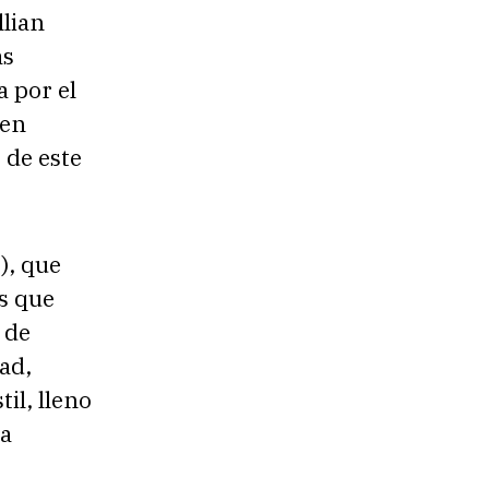
llian
as
 por el
 en
 de este
), que
s que
 de
ad,
il, lleno
ca