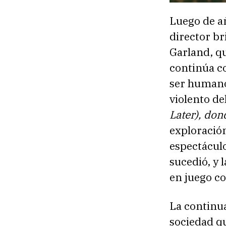
Luego de a
director br
Garland, q
continúa co
ser humano
violento de
Later), do
exploració
espectáculo
sucedió, y 
en juego co
La continua
sociedad qu