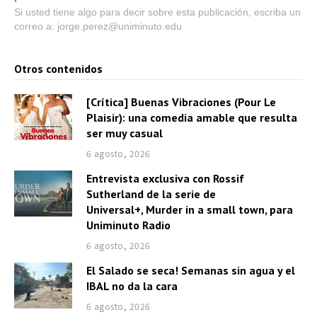
Si usted tiene algo para decir sobre esta publicación, escriba un
correo a: jorge.perez@uniminuto.edu
Otros contenidos
[Crítica] Buenas Vibraciones (Pour Le
Plaisir): una comedia amable que resulta
ser muy casual
6 agosto, 2026
Entrevista exclusiva con Rossif
Sutherland de la serie de
Universal+, Murder in a small town, para
Uniminuto Radio
6 agosto, 2026
El Salado se seca! Semanas sin agua y el
IBAL no da la cara
6 agosto, 2026