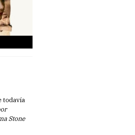
e todavía
or
a Stone