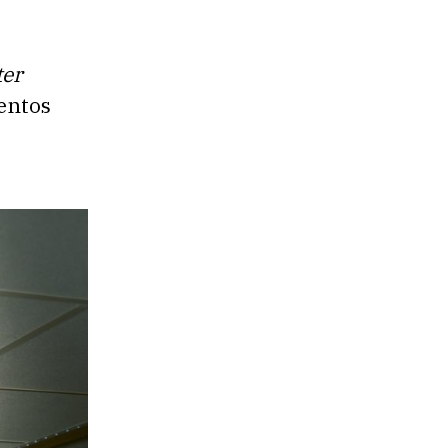
er
lentos