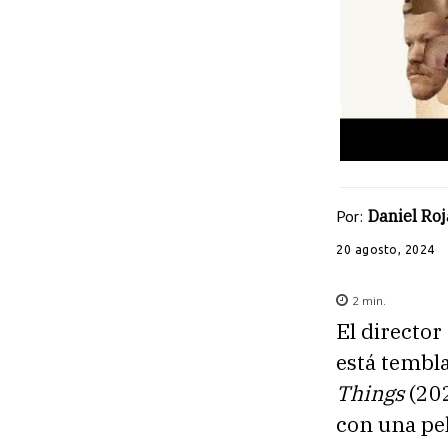
Por:
Daniel Roj
20 agosto, 2024
2
min.
El director
está tembl
Things
(202
con una pel