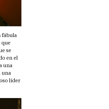
a fábula
s que
ue se
do en el
 a una
n una
oso líder