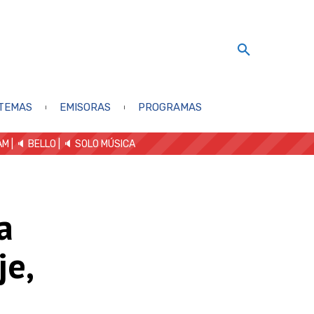
TEMAS
EMISORAS
PROGRAMAS
AM
| 🔈 BELLO
|
🔈 SOLO MÚSICA
a
je,