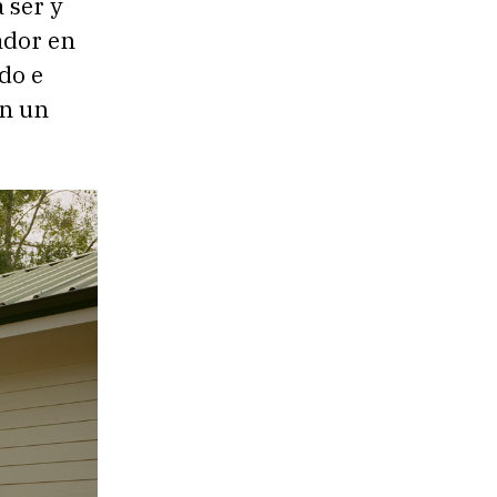
 ser y
ador en
do e
on un