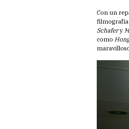
Con un repa
filmografía
Schafer
y
M
como
Hong
maravilloso