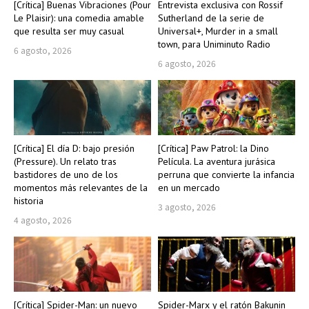
[Crítica] Buenas Vibraciones (Pour
Entrevista exclusiva con Rossif
Le Plaisir): una comedia amable
Sutherland de la serie de
que resulta ser muy casual
Universal+, Murder in a small
town, para Uniminuto Radio
6 agosto, 2026
6 agosto, 2026
[Crítica] El día D: bajo presión
[Crítica] Paw Patrol: la Dino
(Pressure). Un relato tras
Película. La aventura jurásica
bastidores de uno de los
perruna que convierte la infancia
momentos más relevantes de la
en un mercado
historia
3 agosto, 2026
4 agosto, 2026
[Crítica] Spider-Man: un nuevo
Spider-Marx y el ratón Bakunin