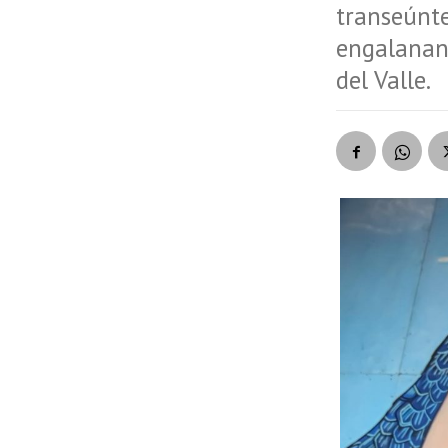
transeúnt
engalanan 
del Valle.