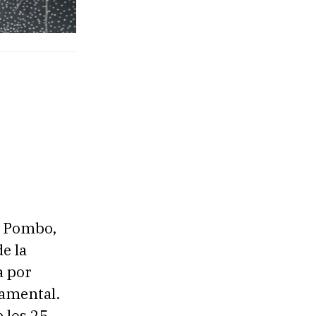
o Pombo,
e la
a por
namental.
e los 25