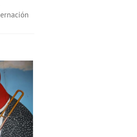
e
bernación