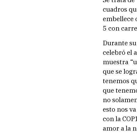
cuadros qu
embellece o
5 con carr
Durante su 
celebró el a
muestra “un
que se logr
tenemos qu
que tenemos
no solament
esto nos va
con la COP1
amor a la n