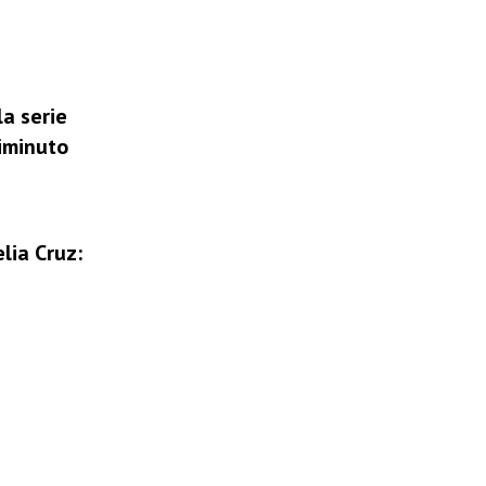
la serie
niminuto
lia Cruz: