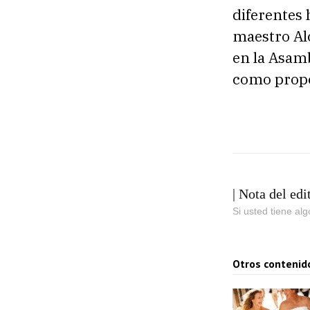
diferentes 
maestro Al
en la Asamb
como propós
| Nota del edi
Si usted tiene al
Otros contenid