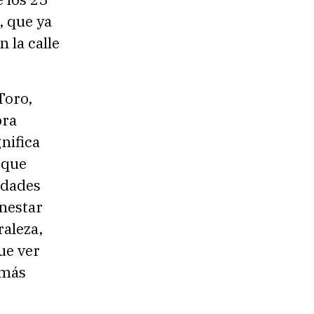
, que ya
 la calle
Toro,
bra
nifica
 que
idades
nestar
aleza,
ue ver
 más