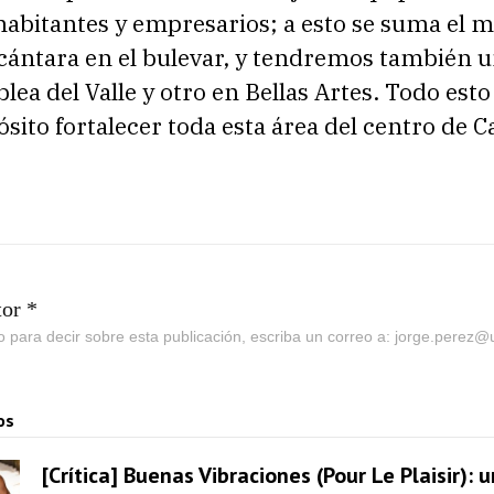
habitantes y empresarios; a esto se suma el m
cántara en el bulevar, y tendremos también 
lea del Valle y otro en Bellas Artes. Todo esto
ito fortalecer toda esta área del centro de Ca
tor *
go para decir sobre esta publicación, escriba un correo a: jorge.perez
os
[Crítica] Buenas Vibraciones (Pour Le Plaisir): 