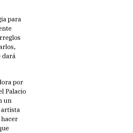
ia para
ente
arreglos
arlos,
 dará
dora por
l Palacio
n un
artista
 hacer
que