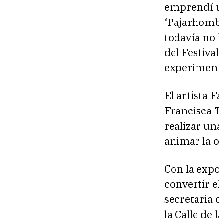
emprendí u
‘Pajarhombr
todavía no 
del Festiva
experiment
El artista 
Francisca T
realizar u
animar la o
Con la expo
convertir e
secretaria 
la Calle de