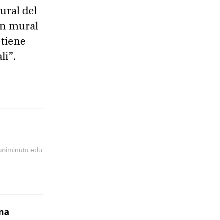
ural del
un mural
 tiene
li”.
@uniminuto.edu
una