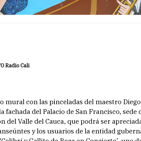
 Radio Cali
 mural con las pinceladas del maestro Dieg
a fachada del Palacio de San Francisco, sede d
 del Valle del Cauca, que podrá ser apreciad
anseúntes y los usuarios de la entidad guber
 ‘Colibrí y Gallito de Roca en Concierto’, uno d