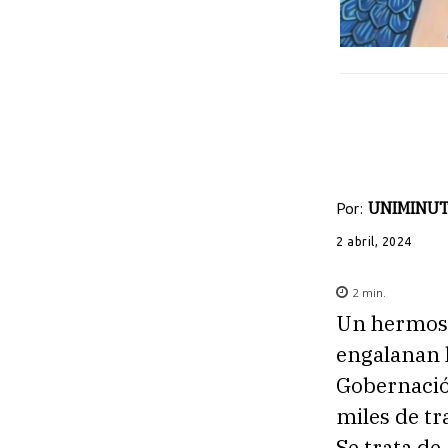
Por:
UNIMINUTO
2 abril, 2024
2
min.
Un hermoso
engalanan l
Gobernación
miles de tr
Se trata de