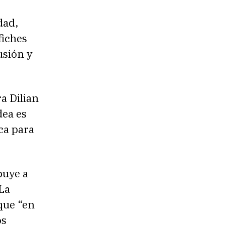
dad,
fiches
usión y
a Dilian
dea es
ca para
buye a
 La
 que “en
os