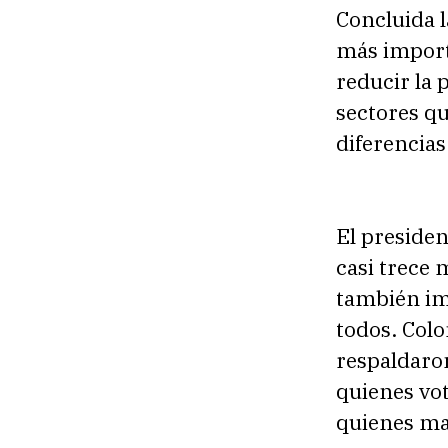
Concluida l
más importa
reducir la 
sectores q
diferencias
El preside
casi trece
también im
todos. Col
respaldaro
quienes vot
quienes man