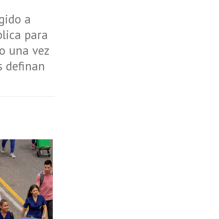
gido a
blica para
o una vez
s definan