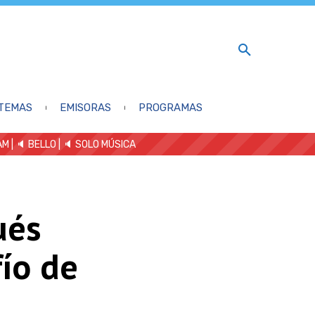
TEMAS
EMISORAS
PROGRAMAS
AM
| 🔈 BELLO
|
🔈 SOLO MÚSICA
ués
fío de