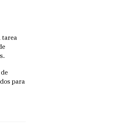
a tarea
de
s.
 de
odos para