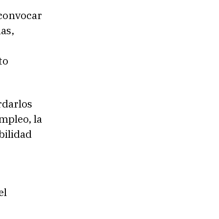
 convocar
ias,
to
rdarlos
mpleo, la
bilidad
el