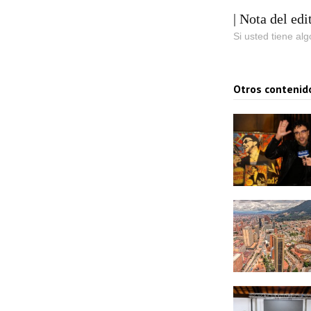
| Nota del edi
Si usted tiene al
Otros contenid