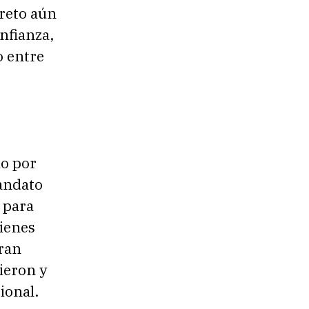
 reto aún
nfianza,
o entre
do por
andato
 para
ienes
ran
ieron y
ional.