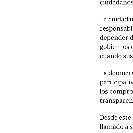
ciudadanos
La ciudadan
responsabl
depender de
gobiernos 
cuando sus 
La democra
participat
los compro
transparenc
Desde este
llamado a s