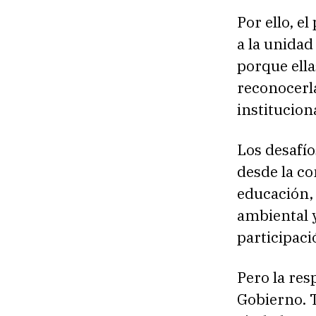
Por ello, e
a la unidad
porque ella
reconocerla
institucio
Los desafí
desde la co
educación, 
ambiental y
participaci
Pero la res
Gobierno. 