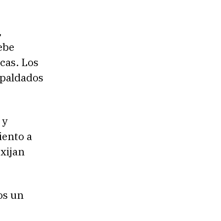
,
ebe
cas. Los
spaldados
 y
iento a
xijan
os un