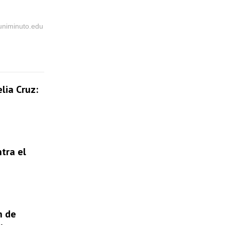
@uniminuto.edu
lia Cruz:
tra el
n de