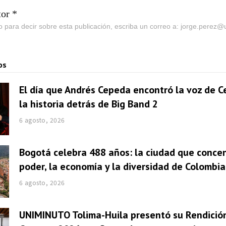
tor *
go para decir sobre esta publicación, escriba un correo a: jorge.perez
os
El día que Andrés Cepeda encontró la voz de Ce
la historia detrás de Big Band 2
6 agosto, 2026
Bogotá celebra 488 años: la ciudad que concen
poder, la economía y la diversidad de Colombia
6 agosto, 2026
UNIMINUTO Tolima-Huila presentó su Rendició