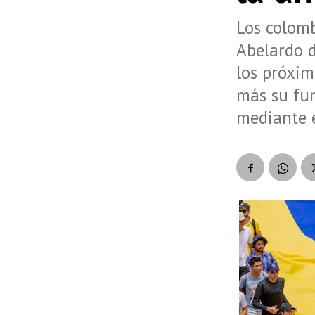
Los colomb
Abelardo d
los próxim
más su fun
mediante e