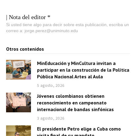
| Nota del editor *
Si usted tiene algo para decir sobre esta publicación, escriba un
correo a: jorge.perez@uniminuto.edu
Otros contenidos
MinEducación y MinCultura invitan a
participar en la construcción de la Política
Pública Nacional Artes al Aula
5 agosto, 2026
Jóvenes colombianos obtienen
reconocimiento en campeonato
internacional de bandas sinfónicas
3 agosto, 2026
El presidente Petro elige a Cuba como
visita final de su mandato