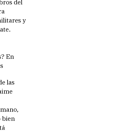
bros del
ra
ilitares y
ate.
s? En
os
e las
Jaime
ermano,
 bien
tá