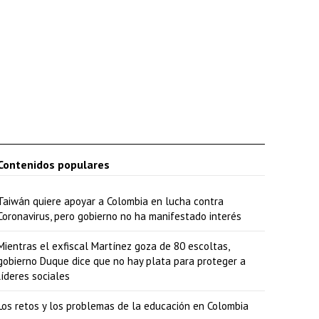
i
b
a
/
a
b
a
Contenidos populares
j
o
Taiwán quiere apoyar a Colombia en lucha contra
p
Coronavirus, pero gobierno no ha manifestado interés
a
Mientras el exfiscal Martínez goza de 80 escoltas,
r
gobierno Duque dice que no hay plata para proteger a
a
líderes sociales
a
Los retos y los problemas de la educación en Colombia