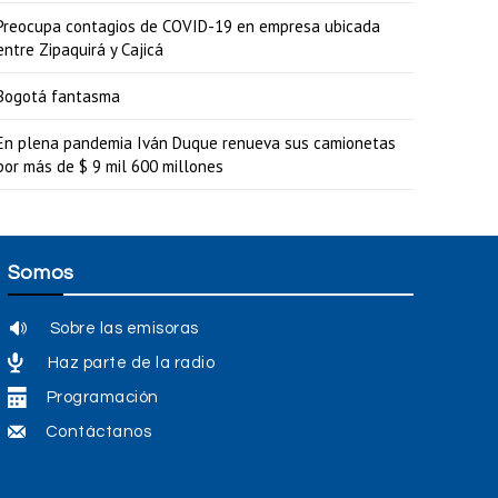
u
Preocupa contagios de COVID-19 en empresa ubicada
m
entre Zipaquirá y Cajicá
e
Bogotá fantasma
n
t
En plena pandemia Iván Duque renueva sus camionetas
por más de $ 9 mil 600 millones
a
r
o
Somos
d
i
Sobre las emisoras
s
Haz parte de la radio
m
Programación
i
Contáctanos
n
u