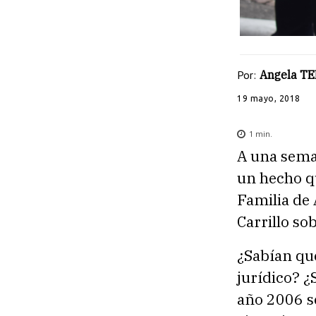
Por:
Angela T
19 mayo, 2018
1
min.
A una sema
un hecho q
Familia de
Carrillo so
¿Sabían que
jurídico? ¿
año 2006 se