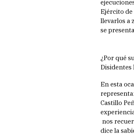
ejecuciones
Ejército de
llevarlos a
se present
¿Por qué s
Disidentes 
En esta oca
representa
Castillo Pe
experiencia
nos recuer
dice la sab