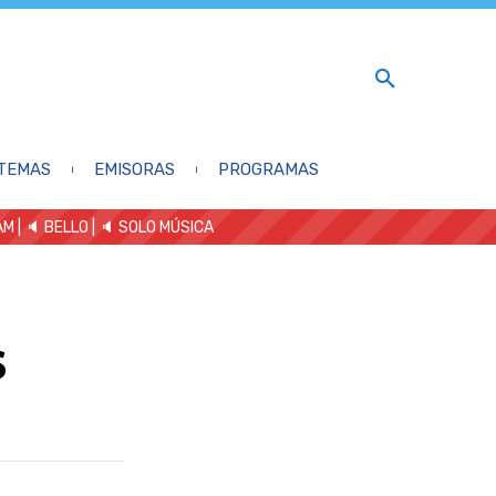
TEMAS
EMISORAS
PROGRAMAS
AM
| 🔈 BELLO
|
🔈 SOLO MÚSICA
s