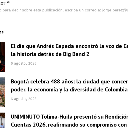
tor *
go para decir sobre esta publicación, escriba un correo a: jorge.perez
os
El día que Andrés Cepeda encontró la voz de Ce
la historia detrás de Big Band 2
6 agosto, 2026
Bogotá celebra 488 años: la ciudad que concen
poder, la economía y la diversidad de Colombia
6 agosto, 2026
UNIMINUTO Tolima-Huila presentó su Rendició
Cuentas 2026, reafirmando su compromiso con 