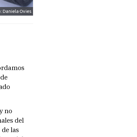
: Daniela Ovies
cordamos
 de
Dado
 y no
ales del
 de las