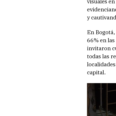
visuales en
evidenciando
y cautivand
En Bogotá,
66% en las 
invitaron c
todas las r
localidades
capital.