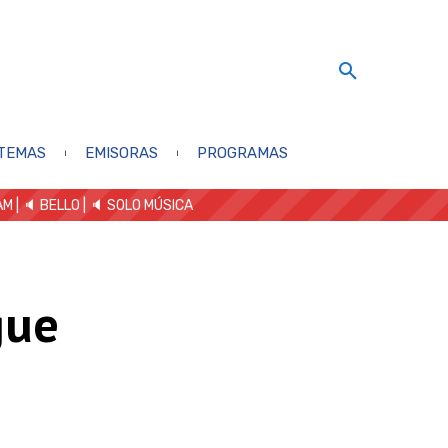
TEMAS
EMISORAS
PROGRAMAS
AM
| 🔈 BELLO
|
🔈 SOLO MÚSICA
gue