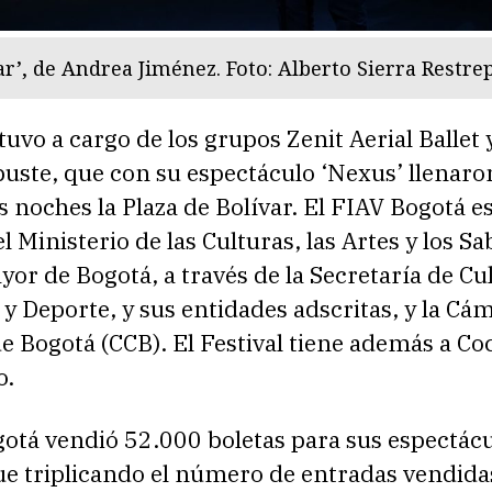
ar’, de Andrea Jiménez. Foto: Alberto Sierra Restre
stuvo a cargo de los grupos Zenit Aerial Ballet 
buste, que con su espectáculo ‘Nexus’ llenaro
 noches la Plaza de Bolívar. El FIAV Bogotá e
l Ministerio de las Culturas, las Artes y los Sa
yor de Bogotá, a través de la Secretaría de Cu
y Deporte, y sus entidades adscritas, y la Cá
 Bogotá (CCB). El Festival tiene además a Co
o.
otá vendió 52.000 boletas para sus espectácu
que triplicando el número de entradas vendida