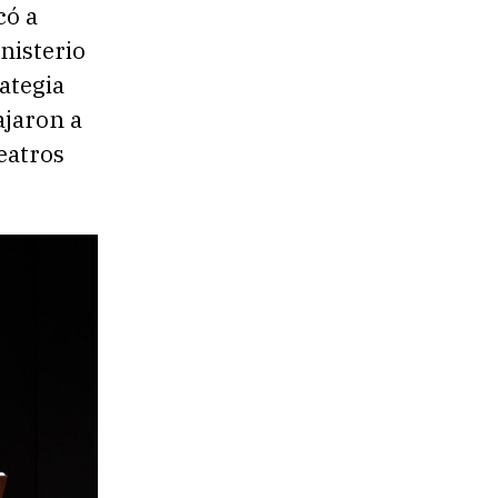
có a
nisterio
rategia
ajaron a
Teatros