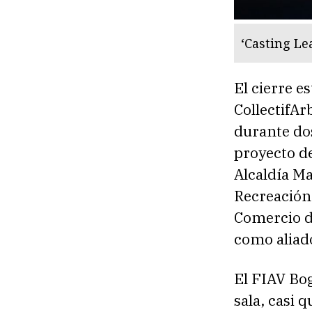
‘Casting Le
El cierre e
CollectifAr
durante dos
proyecto de
Alcaldía Ma
Recreación 
Comercio de
como aliad
El FIAV Bog
sala, casi 