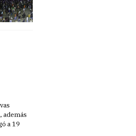
ivas
n, además
gó a 19