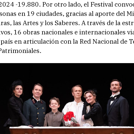
2024 -19.880. Por otro lado, el Festival convo
onas en 19 ciudades, gracias al aporte del Mi
ras, las Artes y los Saberes. A través de la est
ivos, 16 obras nacionales e internacionales vi
l país en articulación con la Red Nacional de 
Patrimoniales.