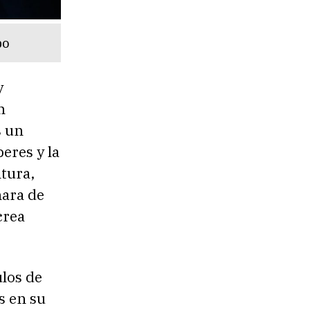
po
y
n
s un
beres y la
ltura,
mara de
crea
los de
s en su