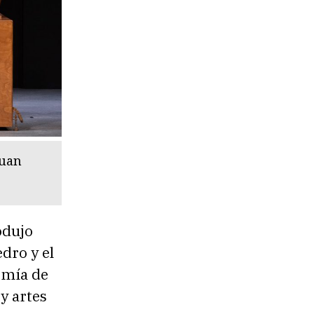
Juan
odujo
dro y el
omía de
y artes