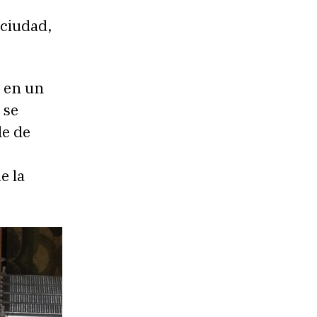
 ciudad,
s en un
 se
le de
e la