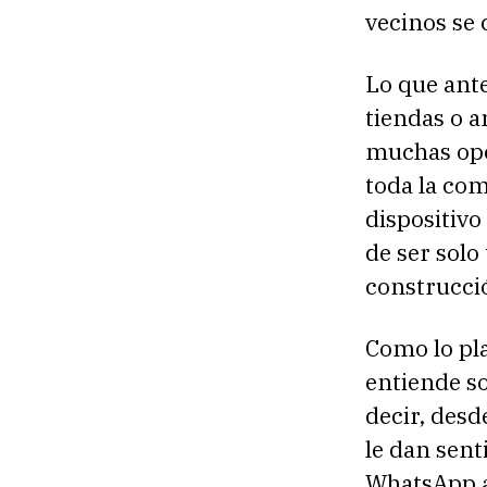
vecinos se
Lo que antes
tiendas o 
muchas opo
toda la com
dispositivo
de ser solo
construcció
Como lo pl
entiende so
decir, desd
le dan sent
WhatsApp a