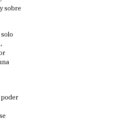
 y sobre
 solo
,
or
 una
l poder
se