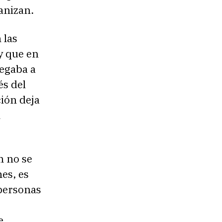
anizan.
 las
y que en
egaba a
és del
ción deja
n
n no se
es, es
 personas
e