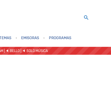
TEMAS
EMISORAS
PROGRAMAS
AM
| 🔈 BELLO
|
🔈 SOLO MÚSICA