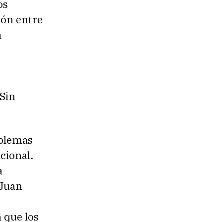
os
ión entre
a
 Sin
oblemas
cional.
a
 Juan
 que los