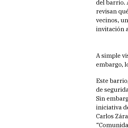
del barrio.
revisan qu
vecinos, u
invitación 
A simple vi
embargo, l
Este barri
de segurida
Sin embarg
iniciativa 
Carlos Zár
“Comunidad