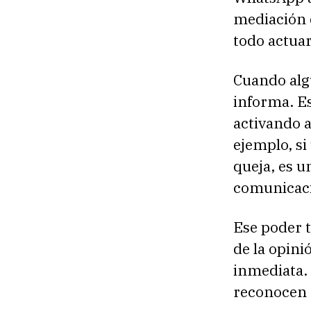
mediación d
todo actuar
Cuando alg
informa. E
activando a
ejemplo, s
queja, es u
comunicaci
Ese poder ta
de la opinió
inmediata. 
reconocen 