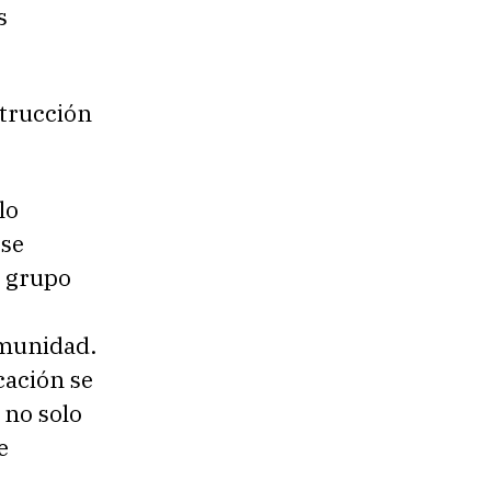
s
strucción
lo
 se
l grupo
omunidad.
cación se
 no solo
e