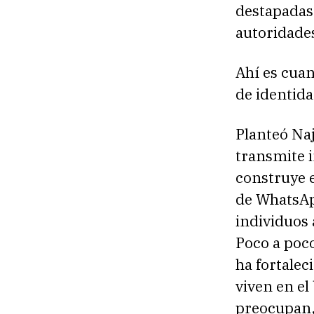
destapadas,
autoridade
Ahí es cua
de identida
Planteó Na
transmite i
construye e
de WhatsAp
individuos
Poco a poco
ha fortalec
viven en el
preocupan,