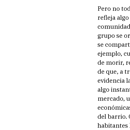
Pero no tod
refleja alg
comunidades
grupo se or
se comparte
ejemplo, cu
de morir, r
de que, a t
evidencia l
algo instan
mercado, u
económicas
del barrio.
habitantes