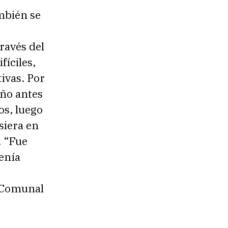
ambién se
ravés del
fíciles,
ivas. Por
año antes
os, luego
siera en
. “Fue
enía
n Comunal