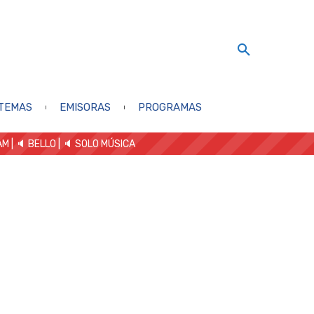
TEMAS
EMISORAS
PROGRAMAS
AM
| 🔈 BELLO
|
🔈 SOLO MÚSICA