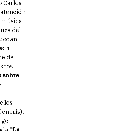
o Carlos
 atención
a música
ones del
 quedan
esta
re de
iscos
 sobre
e
e los
eneris),
rge
mada
“La