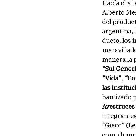
Hacía el añ
Alberto Me
del product
argentina, 
dueto, los 
maravillad
manera la 
“Sui Gener
“Vida”
,
“Co
las instituc
bautizado 
Avestruce
integrantes
“Gieco” (L
como homen