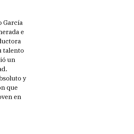
o García
nerada e
ductora
 talento
ió un
ad.
bsoluto y
on que
oven en