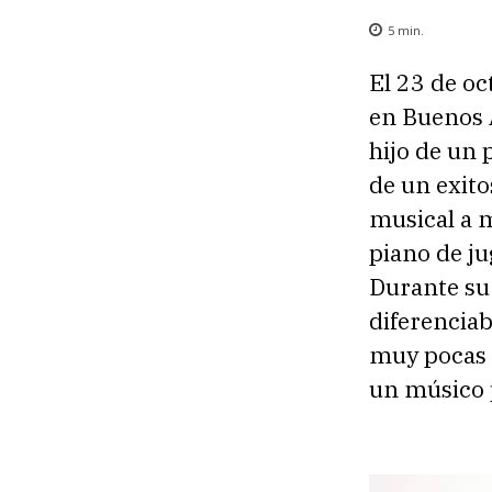
5
min.
El 23 de oc
en Buenos 
hijo de un 
de un exito
musical a 
piano de ju
Durante su 
diferenciab
muy pocas 
un músico p