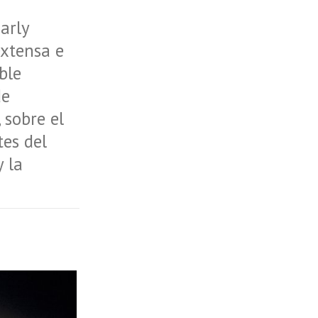
arly
extensa e
ble
de
 sobre el
tes del
 la