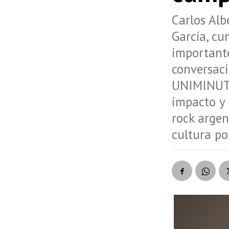
Carlos Al
García, cu
importante
conversac
UNIMINUTO 
impacto y 
rock argen
cultura po