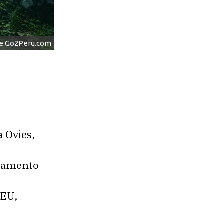
de Go2Peru.com
 Ovies,
rtamento
FEU,