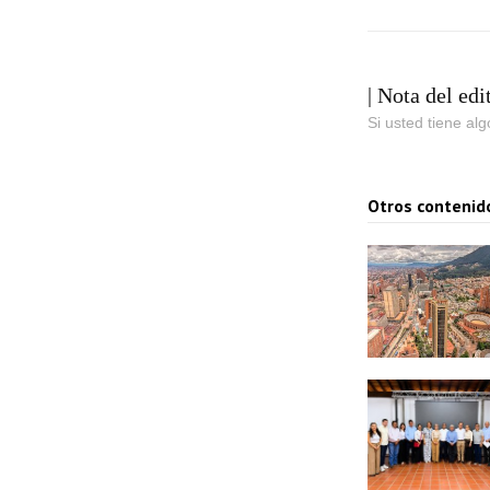
e
a
u
| Nota del edi
d
Si usted tiene al
i
o
Otros contenid