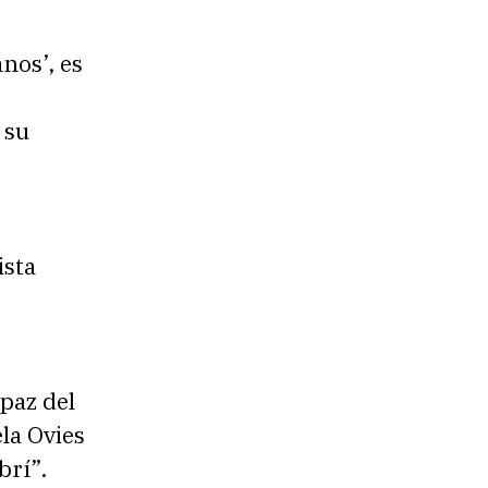
nos’, es
 su
ista
 paz del
la Ovies
brí”.