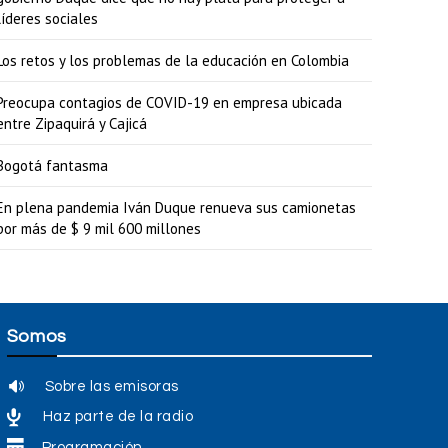
líderes sociales
u
m
Los retos y los problemas de la educación en Colombia
e
Preocupa contagios de COVID-19 en empresa ubicada
n
entre Zipaquirá y Cajicá
t
Bogotá fantasma
a
r
En plena pandemia Iván Duque renueva sus camionetas
por más de $ 9 mil 600 millones
o
d
i
s
Somos
m
Sobre las emisoras
i
Haz parte de la radio
n
Programación