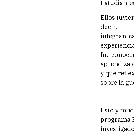
Estudiantes
Ellos tuvie
decir,
integrantes
experienci
fue conocer
aprendizaje
y qué refle
sobre la gu
Esto y much
programa El
investigado