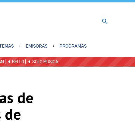
TEMAS
EMISORAS
PROGRAMAS
AM
| 🔈 BELLO
|
🔈 SOLO MÚSICA
ias de
s de