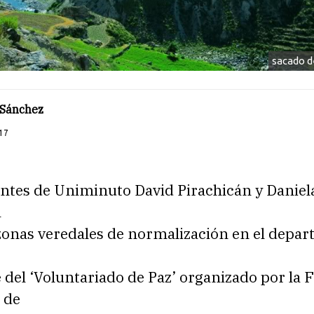
sacado 
 Sánchez
17
ntes de Uniminuto David Pirachicán y Daniela
a
 zonas veredales de normalización en el depa
del ‘Voluntariado de Paz’ organizado por la 
 de