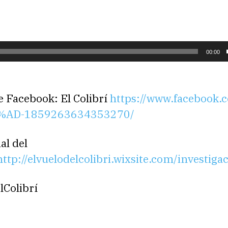
00:00
e Facebook: El Colibrí
https://www.facebook.
3%AD-1859263634353270/
al del
http://elvuelodelcolibri.wixsite.com/investiga
lColibrí