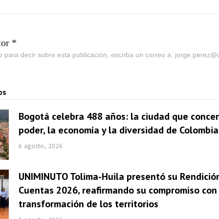
tor *
go para decir sobre esta publicación, escriba un correo a: jorge.perez
os
Bogotá celebra 488 años: la ciudad que concen
poder, la economía y la diversidad de Colombia
6 agosto, 2026
UNIMINUTO Tolima-Huila presentó su Rendició
Cuentas 2026, reafirmando su compromiso con 
transformación de los territorios