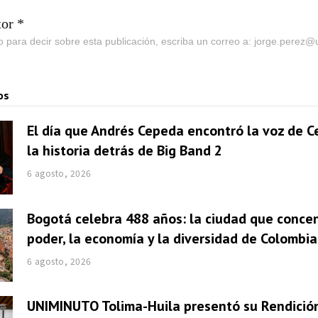
tor *
go para decir sobre esta publicación, escriba un correo a: jorge.perez
os
El día que Andrés Cepeda encontró la voz de Ce
la historia detrás de Big Band 2
6 agosto, 2026
Bogotá celebra 488 años: la ciudad que concen
poder, la economía y la diversidad de Colombia
6 agosto, 2026
UNIMINUTO Tolima-Huila presentó su Rendició