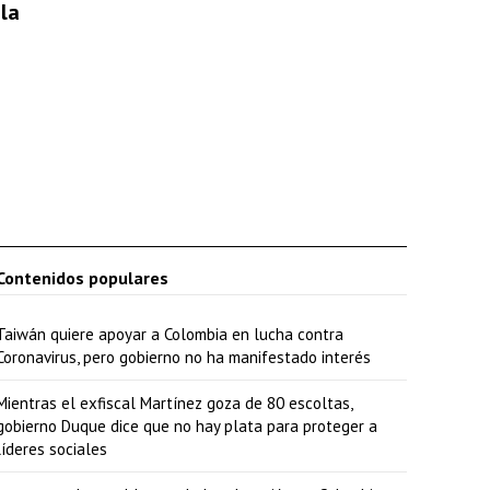
e
la
n
t
a
r
o
d
i
s
Contenidos populares
m
Taiwán quiere apoyar a Colombia en lucha contra
i
Coronavirus, pero gobierno no ha manifestado interés
n
Mientras el exfiscal Martínez goza de 80 escoltas,
u
gobierno Duque dice que no hay plata para proteger a
i
líderes sociales
r