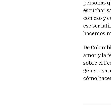
u
personas q
d
escuchar s
i
con eso y 
o
ese ser lat
hacemos m
De Colombia
amor y la f
sobre el Fe
género ya, 
cómo hacer