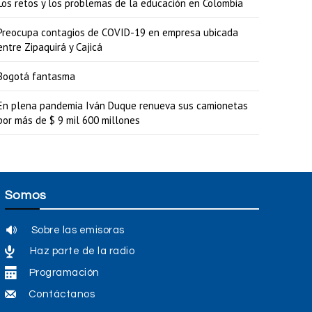
Los retos y los problemas de la educación en Colombia
e
Preocupa contagios de COVID-19 en empresa ubicada
l
entre Zipaquirá y Cajicá
v
Bogotá fantasma
o
l
En plena pandemia Iván Duque renueva sus camionetas
por más de $ 9 mil 600 millones
u
m
e
n
Somos
.
Sobre las emisoras
Haz parte de la radio
Programación
Contáctanos