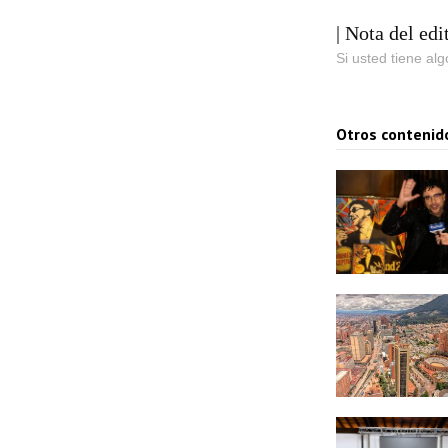
| Nota del edi
Si usted tiene al
Otros contenid