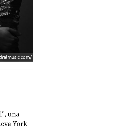
edralmusic.com/
”, una
ueva York