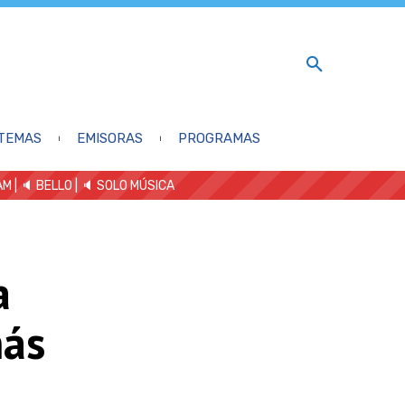
TEMAS
EMISORAS
PROGRAMAS
AM
| 🔈 BELLO
|
🔈 SOLO MÚSICA
a
más