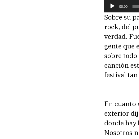
R
00:00
e
Sobre su pa
p
rock, del p
r
verdad. Fue
o
gente que 
d
sobre todo
u
canción es
c
festival ta
t
o
r
En cuanto a
d
exterior di
e
donde hay 
a
Nosotros n