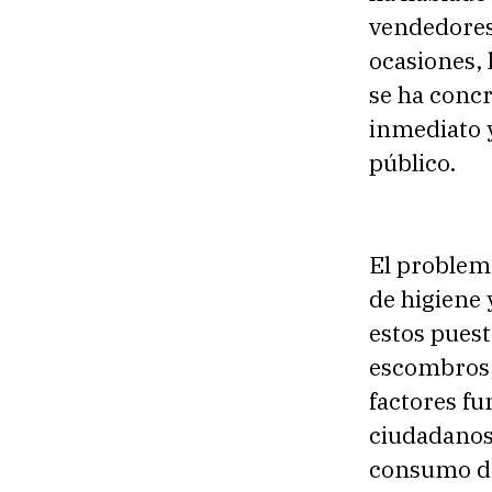
vendedores
ocasiones, 
se ha conc
inmediato y
público.
El problema
de higiene 
estos puest
escombros, 
factores fu
ciudadanos,
consumo de 