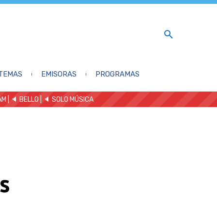
TEMAS
EMISORAS
PROGRAMAS
AM
| 🔈 BELLO
|
🔈 SOLO MÚSICA
s