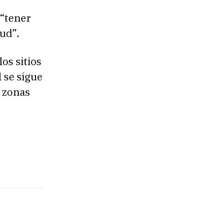
 “tener
ud”.
os sitios
 se sigue
s zonas