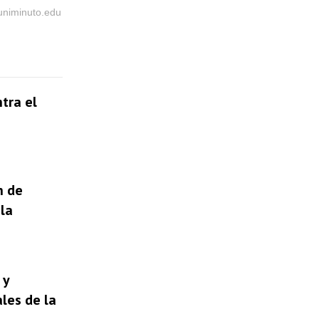
@uniminuto.edu
tra el
n de
la
 y
les de la