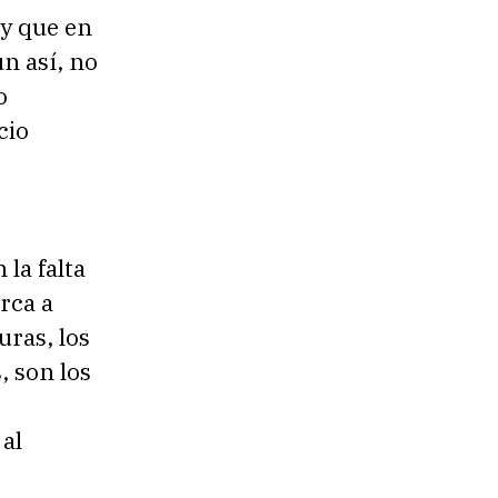
y que en
un así, no
o
cio
la falta
rca a
ras, los
, son los
al