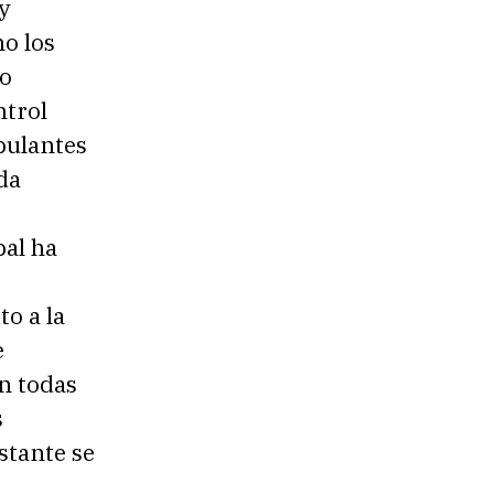
y
o los
io
ntrol
bulantes
da
al ha
o a la
e
on todas
s
stante se