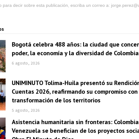
go para decir sobre esta publicación, escriba un correo a: jorge.perez
os
Bogotá celebra 488 años: la ciudad que concen
poder, la economía y la diversidad de Colombia
6 agosto, 2026
UNIMINUTO Tolima-Huila presentó su Rendició
Cuentas 2026, reafirmando su compromiso con 
transformación de los territorios
5 agosto, 2026
Asistencia humanitaria sin fronteras: Colombia
Venezuela se benefician de los proyectos socia