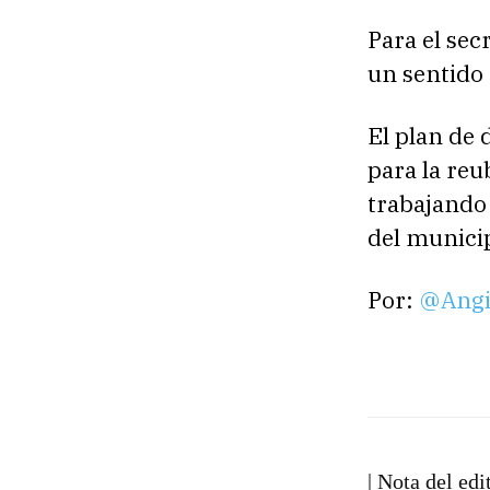
Para el sec
un sentido 
El plan de 
para la reu
trabajando 
del munici
Por:
@Angi
| Nota del edi