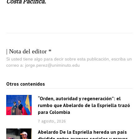
Costa Pacífica.
| Nota del editor *
Si usted tiene algo para decir sobre esta publicación, escriba un
correo a: jorge.perez@uniminuto.edu
Otros contenidos
“Orden, autoridad y regeneración”: el
rumbo que Abelardo de la Espriella trazó
para Colombia
7 agosto, 2026
Abelardo De la Espriella hereda un país
dividido entre avances sociales y graves