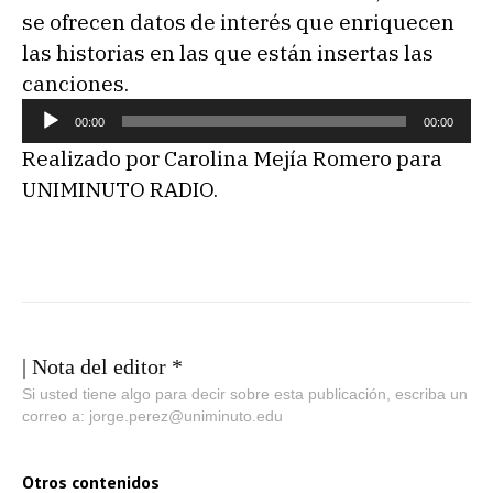
se ofrecen datos de interés que enriquecen
las historias en las que están insertas las
canciones.
R
00:00
00:00
e
Realizado por Carolina Mejía Romero para
p
UNIMINUTO RADIO.
r
o
d
u
c
t
| Nota del editor *
o
Si usted tiene algo para decir sobre esta publicación, escriba un
correo a: jorge.perez@uniminuto.edu
r
d
e
Otros contenidos