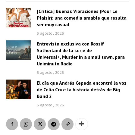
a
[Crítica] Buenas Vibraciones (Pour Le
u
Plaisir): una comedia amable que resulta
d
ser muy casual
i
6 agosto, 2026
o
Entrevista exclusiva con Rossif
Sutherland de la serie de
Universal+, Murder in a small town, para
Uniminuto Radio
6 agosto, 2026
El día que Andrés Cepeda encontró la voz
de Celia Cruz: la historia detrás de Big
Band 2
6 agosto, 2026