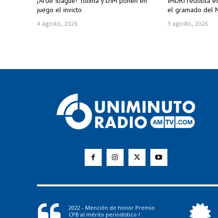
¡Arde Ibagué! Tolima y DIM ponen en
IMDRI redobla e
juego el invicto
el gramado del M
4 agosto, 2026
3 agosto, 2026
2022 - Mención de honor Premio
CPB al mérito periodístico /