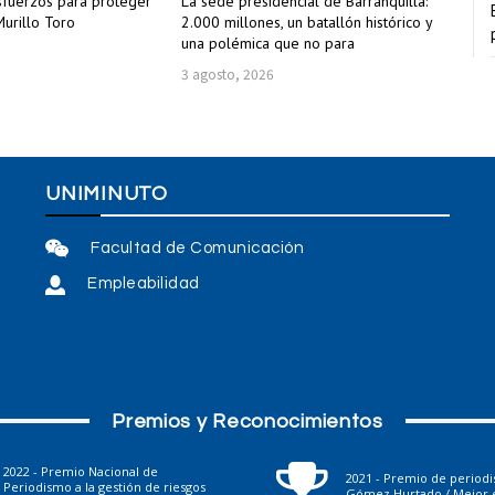
sfuerzos para proteger
La sede presidencial de Barranquilla:
urillo Toro
2.000 millones, un batallón histórico y
una polémica que no para
3 agosto, 2026
UNIMINUTO
Facultad de Comunicación
Empleabilidad
Premios y Reconocimientos
2022 - Premio Nacional de
2021 - Premio de period
Periodismo a la gestión de riesgos
Gómez Hurtado / Mejor e