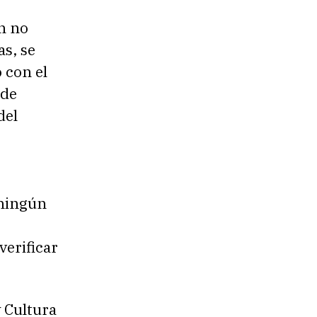
n no
as, se
 con el
 de
del
 ningún
verificar
 Cultura