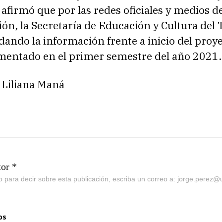
 afirmó que por las redes oficiales y medios d
n, la Secretaría de Educación y Cultura del 
dando la información frente a inicio del proy
mentado en el primer semestre del año 2021.
 Liliana Maná
tor *
go para decir sobre esta publicación, escriba un correo a: jorge.perez
os