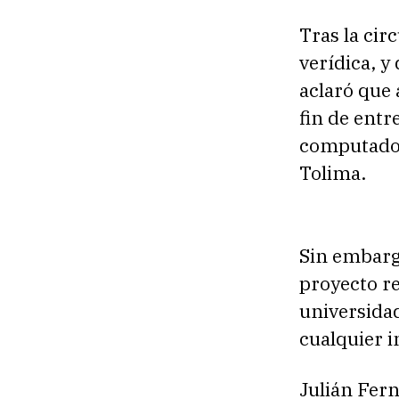
Tras la cir
verídica, y
aclaró que 
fin de entr
computador 
Tolima.
Sin embarg
proyecto re
universida
cualquier i
Julián Fer