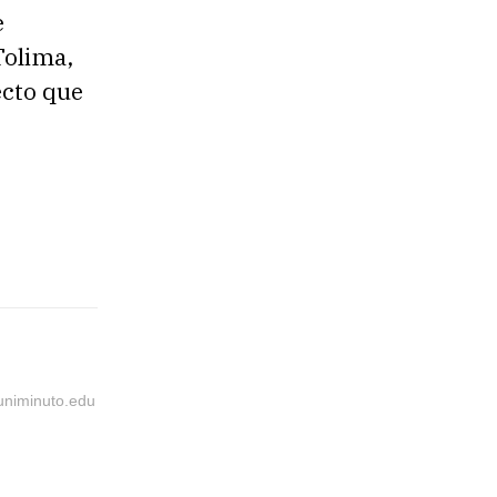
e
Tolima,
ecto que
@uniminuto.edu