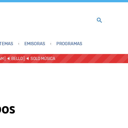
TEMAS
EMISORAS
PROGRAMAS
AM
| 🔈 BELLO
|
🔈 SOLO MÚSICA
pos