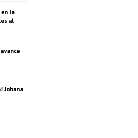
 en la
tes al
l avance
a! Johana