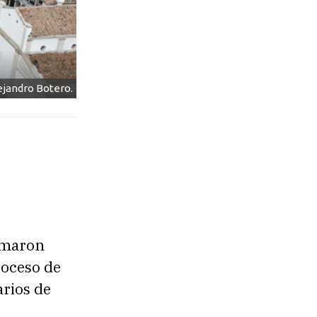
ejandro Botero.
irmaron
roceso de
arios de