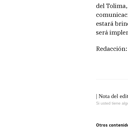
del Tolima,
comunicació
estará brin
será imple
Redacción:
| Nota del edi
Si usted tiene al
Otros contenid