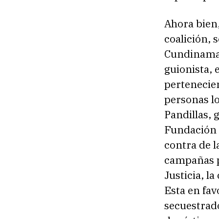
Ahora bien
coalición, 
Cundinamarc
guionista, 
pertenecie
personas lo
Pandillas, 
Fundación 
contra de l
campañas p
Justicia, l
Esta en fav
secuestrad