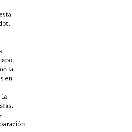
esta
dot,
s
capo,
mó la
os en
 la
stas.
s
eparación