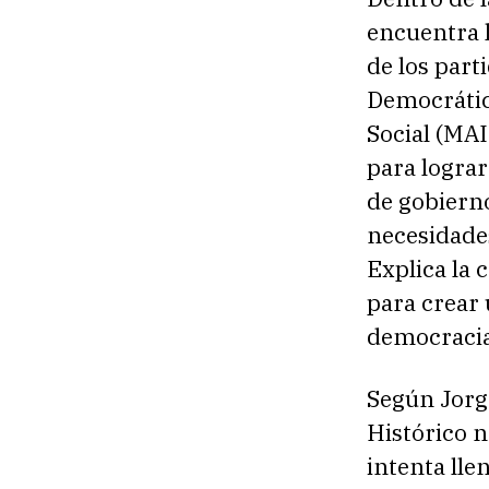
encuentra l
de los part
Democrátic
Social (MAI
para logra
de gobierno
necesidades
Explica la 
para crear u
democracia
Según Jorge
Histórico n
intenta lle