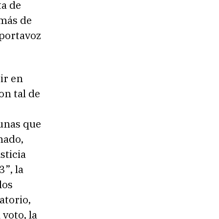
ta de
 más de
 portavoz
ir en
on tal de
gunas que
nado,
sticia
”, la
los
atorio,
voto, la