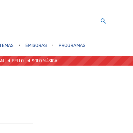
TEMAS
EMISORAS
PROGRAMAS
AM
| 🔈 BELLO
|
🔈 SOLO MÚSICA