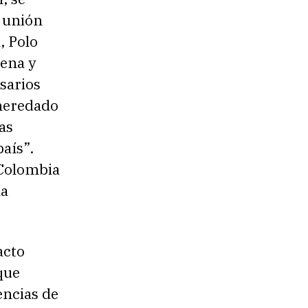
a unión
, Polo
gena y
sarios
 heredado
as
aís”.
 Colombia
la
acto
que
encias de