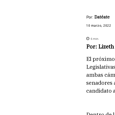
Por:
Datéate
10 marzo, 2022
6
min.
Por: Lizeth
El próximo 
Legislativa
ambas cáma
senadores a
candidato a
Dentro de l