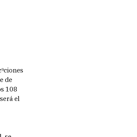
c⁹ciones
te de
os 108
será el
, se