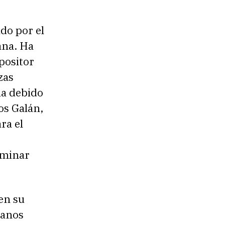
do por el
ana. Ha
positor
zas
ia debido
los Galán,
ra el
lminar
en su
danos