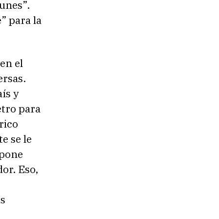
unes”.
e” para la
en el
ersas.
ís y
etro para
rico
e se le
upone
or. Eso,
es