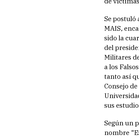
de víctimas
Se postuló 
MAIS, enca
sido la cua
del preside
Militares d
a los Falso
tanto así q
Consejo de
Universida
sus estudio
Según un po
nombre “Es