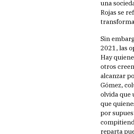
una socied
Rojas se re
transforma
Sin embargo
2021, las o
Hay quienes
otros creen
alcanzar po
Gómez, colu
olvida que
que quienes
por supuest
compitiendo
reparta pue