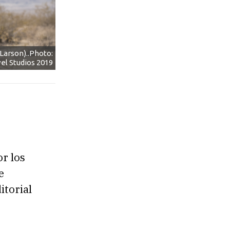
Larson)..Photo:
el Studios 2019
r los
e
itorial