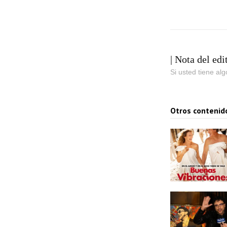
| Nota del edi
Si usted tiene al
Otros contenid