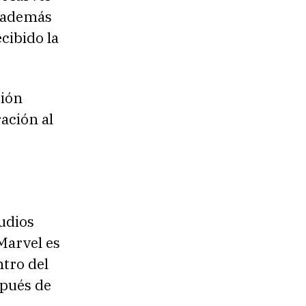
o además
ecibido la
ción
ación al
udios
Marvel es
ntro del
spués de