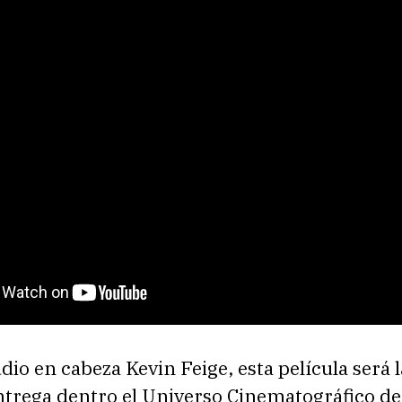
udio en cabeza Kevin Feige, esta película será l
ntrega dentro el Universo Cinematográfico d