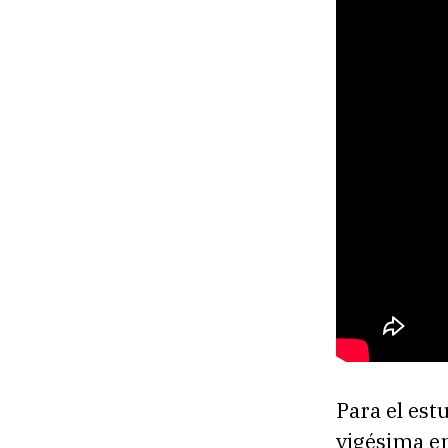
Para el est
vigésima e