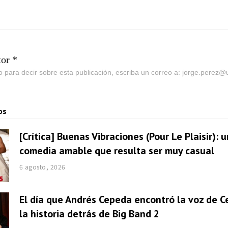
tor *
go para decir sobre esta publicación, escriba un correo a: jorge.perez
os
[Crítica] Buenas Vibraciones (Pour Le Plaisir): 
comedia amable que resulta ser muy casual
6 agosto, 2026
El día que Andrés Cepeda encontró la voz de Ce
la historia detrás de Big Band 2