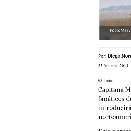
Foto: Marv
Por:
DIego Mor
25 febrero, 2019
1
min.
Capitana Ma
fanáticos d
introducirá
norteameri
Este person