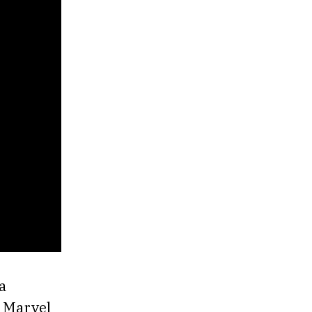
a
e Marvel