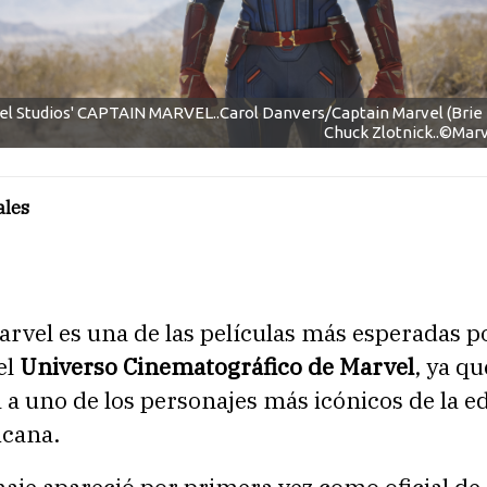
el Studios' CAPTAIN MARVEL..Carol Danvers/Captain Marvel (Brie 
Chuck Zlotnick..©Marv
ales
rvel es una de las películas más esperadas po
el
Universo Cinematográfico de Marvel
, ya qu
 a uno de los personajes más icónicos de la ed
cana.
aje apareció por primera vez como oficial de