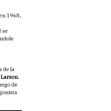
en 1968,
 se
ándole
 de la
 Larson
.
uego de
agonista