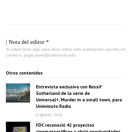
| Nota del editor *
Si usted tiene algo para decir sobre esta publicación, escriba un
correo a: jorge.perez@uniminuto.edu
Otros contenidos
Entrevista exclusiva con Rossif
Sutherland de la serie de
Universal+, Murder in a small town, para
Uniminuto Radio
6 agosto, 2026
FDC reconoció 42 proyectos
cinematográficos y abrió oportunidades