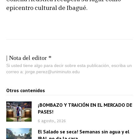
epicentro cultural de Ibagué.
| Nota del editor *
Si usted tiene algo para decir sobre esta publicación, escriba un
correo a: jorge.perez@uniminuto.edu
Otros contenidos
¡BOMBAZO Y TRAICIÓN EN EL MERCADO DE
PASES!
6 agosto, 2026
El Salado se seca! Semanas sin agua y el
IBAL no da la cara