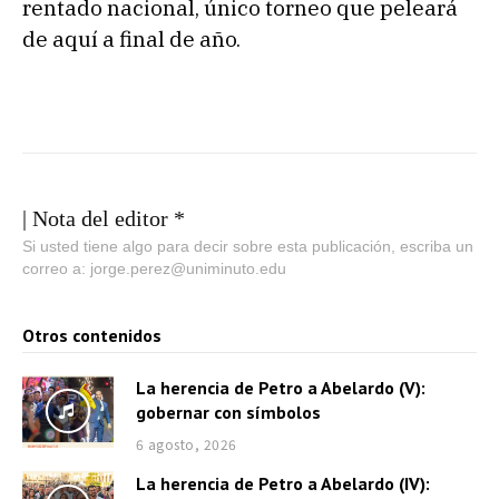
rentado nacional, único torneo que peleará
de aquí a final de año.
| Nota del editor *
Si usted tiene algo para decir sobre esta publicación, escriba un
correo a: jorge.perez@uniminuto.edu
Otros contenidos
La herencia de Petro a Abelardo (V):
gobernar con símbolos
6 agosto, 2026
La herencia de Petro a Abelardo (IV):