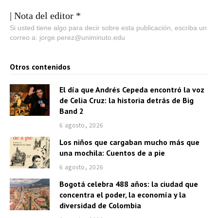
t
o
| Nota del editor *
r
Si usted tiene algo para decir sobre esta publicación, escriba un
correo a: jorge.perez@uniminuto.edu
d
e
Otros contenidos
a
u
El día que Andrés Cepeda encontró la voz
d
de Celia Cruz: la historia detrás de Big
i
Band 2
o
6 agosto, 2026
Los niños que cargaban mucho más que
una mochila: Cuentos de a pie
6 agosto, 2026
Bogotá celebra 488 años: la ciudad que
concentra el poder, la economía y la
diversidad de Colombia