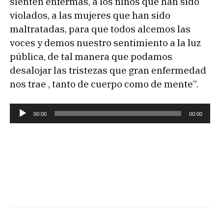
sienten enfermas, a los niños que han sido
violados, a las mujeres que han sido
maltratadas, para que todos alcemos las
voces y demos nuestro sentimiento a la luz
pública, de tal manera que podamos
desalojar las tristezas que gran enfermedad
nos trae , tanto de cuerpo como de mente”.
R
00:00
00:00
e
p
r
o
d
u
c