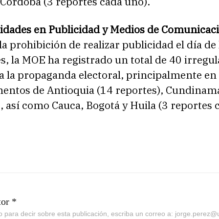
 Córdoba (3 reportes cada uno).
ridades en Publicidad y Medios de Comunicac
la prohibición de realizar publicidad el día de 
s, la MOE ha registrado un total de 40 irregu
 a la propaganda electoral, principalmente en 
entos de Antioquia (14 reportes), Cundinam
, así como Cauca, Bogotá y Huila (3 reportes 
tor *
go para decir sobre esta publicación, escriba un correo a: jorge.perez