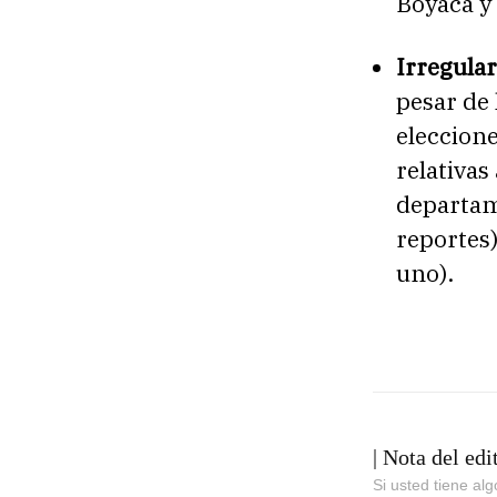
Boyacá y
Irregula
pesar de 
eleccione
relativas
departam
reportes)
uno).
| Nota del edi
Si usted tiene al