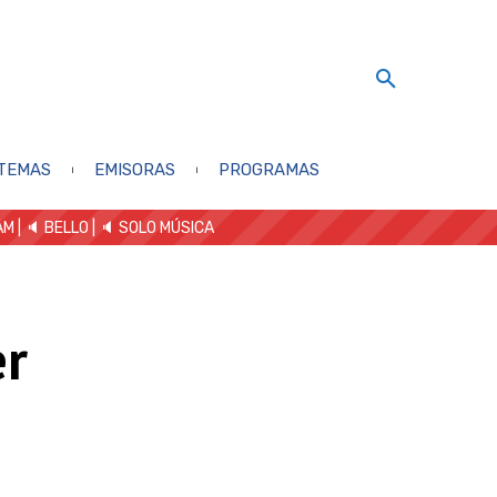
TEMAS
EMISORAS
PROGRAMAS
AM
| 🔈 BELLO
|
🔈 SOLO MÚSICA
er