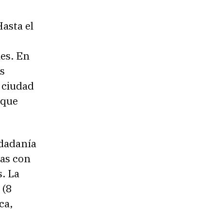
asta el
les. En
s
a ciudad
 que
udadanía
das con
s. La
 (8
ca,