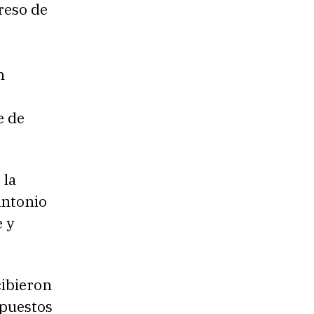
reso de
n
e de
 la
Antonio
 y
cibieron
 puestos