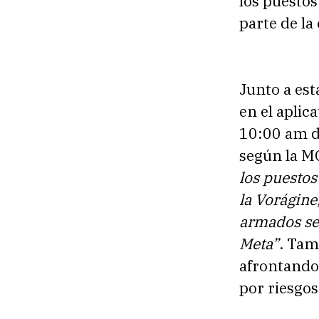
los puestos
parte de la
Junto a es
en el aplic
10:00 am d
según la 
los puestos
la Vorágin
armados se
Meta”
. Tam
afrontando 
por riesgo