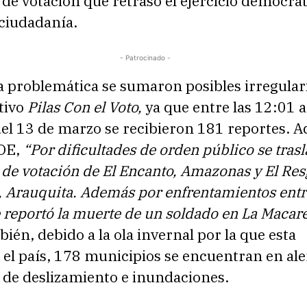
 de votación que retraso el ejercicio democrá
 ciudadanía.
- Patrocinado -
ta problemática se sumaron posibles irregula
ativo
Pilas Con el Voto,
ya que entre las 12:01 a
el 13 de marzo
se recibieron 181 reportes. 
MOE,
“Por dificultades de orden público se tras
 de votación de El Encanto, Amazonas y El Re
e, Arauquita. Además por enfrentamientos ent
 reportó la muerte de un soldado en La Macar
bién, debido a la ola invernal por la que esta
el país, 178 municipios se encuentran en ale
s de deslizamiento e inundaciones.