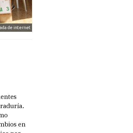
da de internet
ientes
traduría.
omo
ambios en