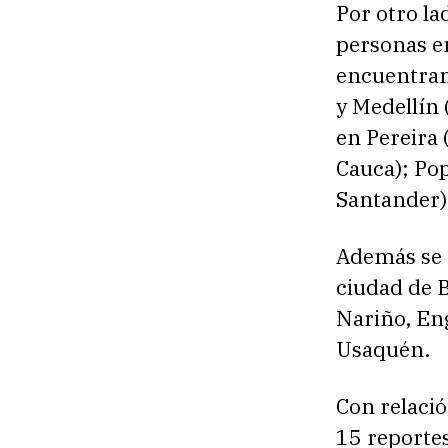
Por otro la
personas en
encuentran
y Medellín 
en Pereira (
Cauca); Pop
Santander)
Además se r
ciudad de B
Nariño, Eng
Usaquén.
Con relació
15 reportes