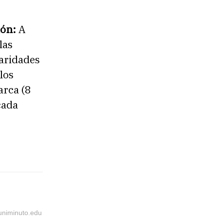
ión:
A
las
laridades
los
arca (8
cada
@uniminuto.edu