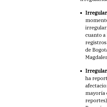
Irregular
momento 
irregular
cuanto a
registros
de Bogotá
Magdalen
Irregular
ha report
afectacio
mayoría d
reportes)