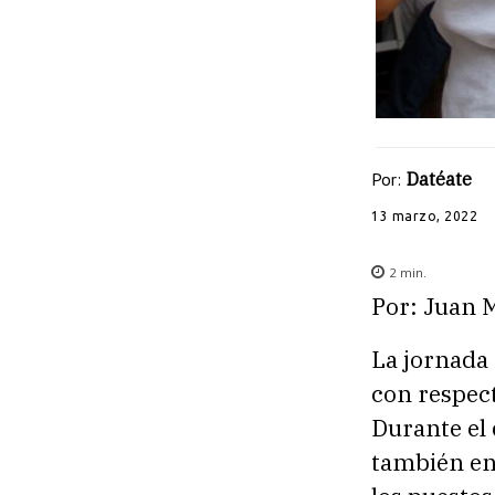
Por:
Datéate
13 marzo, 2022
2
min.
Por: Juan 
La jornada 
con respect
Durante el 
también en