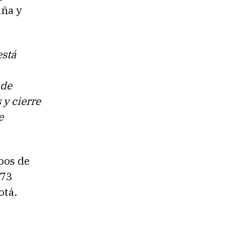
aña y
está
 de
 y cierre
e
pos de
 73
otá.