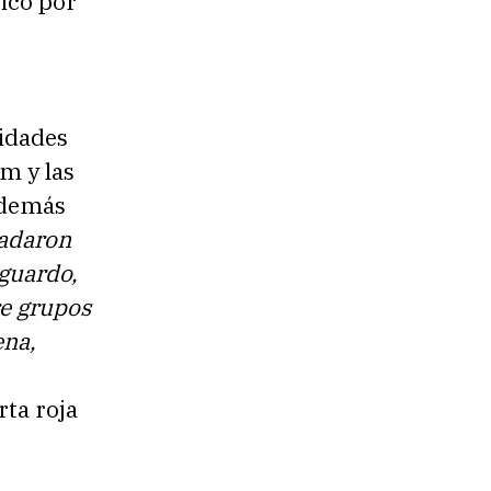
tico por
ridades
m y las
Además
ladaron
sguardo,
re grupos
ena,
rta roja