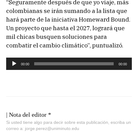
“Seguramente después de que yo viaje, más
colombianas se irán sumando a la lista que
hará parte de la iniciativa Homeward Bound.
Un proyecto que hasta el 2027, logrará que
mil chicas busquen soluciones para
combatir el cambio climático”, puntualizó.
R
00:00
00:00
e
p
r
o
d
u
| Nota del editor *
c
Si usted tiene algo para decir sobre esta publicación, escriba un
correo a: jorge.perez@uniminuto.edu
t