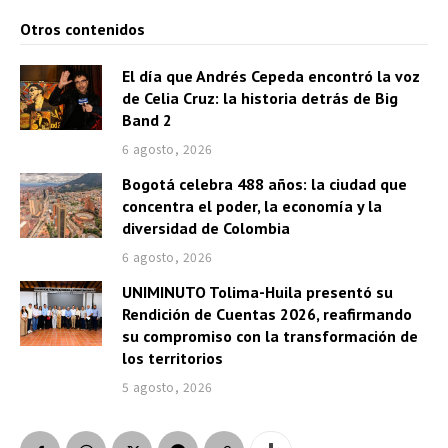
o
Otros contenidos
r
d
El día que Andrés Cepeda encontró la voz
e
de Celia Cruz: la historia detrás de Big
a
Band 2
u
6 agosto, 2026
d
Bogotá celebra 488 años: la ciudad que
i
concentra el poder, la economía y la
o
diversidad de Colombia
6 agosto, 2026
UNIMINUTO Tolima-Huila presentó su
Rendición de Cuentas 2026, reafirmando
su compromiso con la transformación de
los territorios
5 agosto, 2026