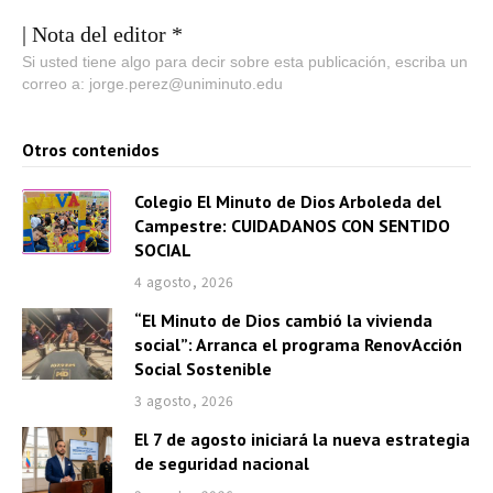
| Nota del editor *
Si usted tiene algo para decir sobre esta publicación, escriba un
correo a: jorge.perez@uniminuto.edu
Otros contenidos
Colegio El Minuto de Dios Arboleda del
Campestre: CUIDADANOS CON SENTIDO
SOCIAL
4 agosto, 2026
“El Minuto de Dios cambió la vivienda
social”: Arranca el programa RenovAcción
Social Sostenible
3 agosto, 2026
El 7 de agosto iniciará la nueva estrategia
de seguridad nacional