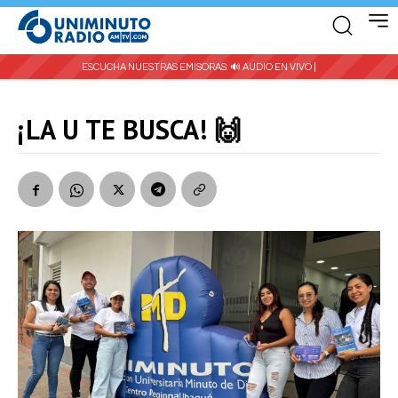
ESCUCHA NUESTRAS EMISORAS:
🔊 AUDIO EN VIVO |
¡LA U TE BUSCA! 🙌