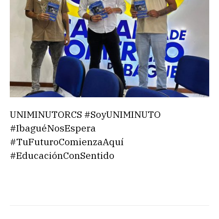
UNIMINUTORCS #SoyUNIMINUTO
#IbaguéNosEspera
#TuFuturoComienzaAquí
#EducaciónConSentido