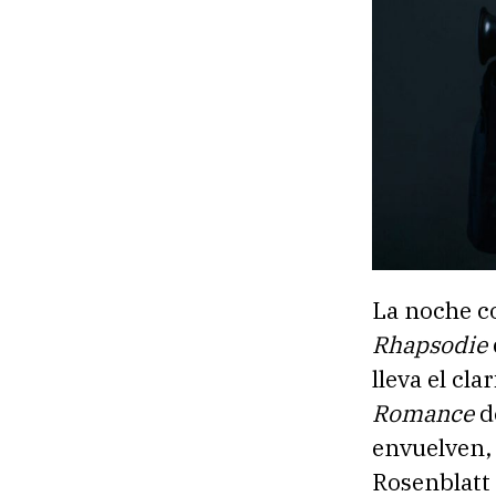
La noche co
Rhapsodie
lleva el cl
Romance
d
envuelven,
Rosenblatt 