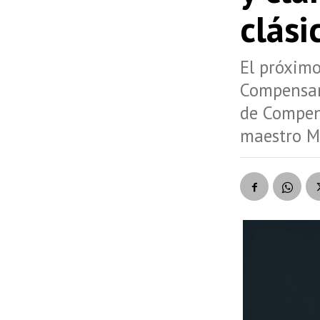
clás
El próximo
Compensar 
de Compen
maestro M