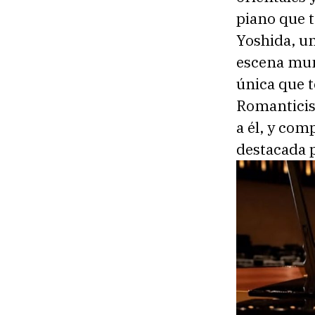
piano que 
Yoshida, un
escena mun
única que t
Romanticis
a él, y co
destacada p