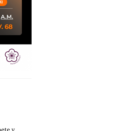
nete y