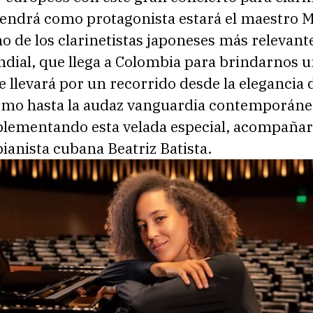
tendrá como protagonista estará el maestro 
o de los clarinetistas japoneses más relevante
dial, que llega a Colombia para brindarnos 
e llevará por un recorrido desde la elegancia 
mo hasta la audaz vanguardia contemporáne
mplementando esta velada especial, acompañar
ianista cubana Beatriz Batista.