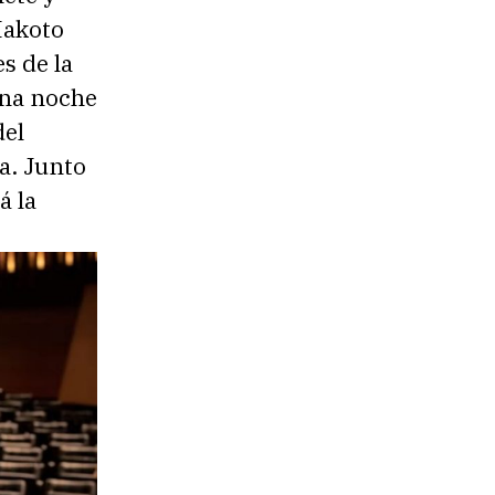
Makoto
s de la
una noche
del
a. Junto
á la