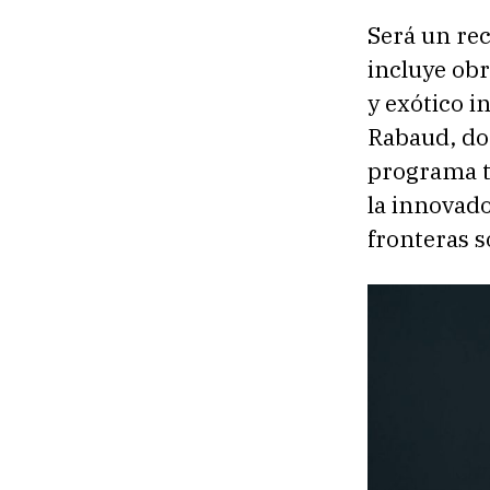
Será un rec
incluye ob
y exótico i
Rabaud, don
programa t
la innovad
fronteras s