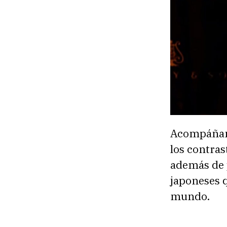
Acompáñano
los contras
además de 
japoneses q
mundo.