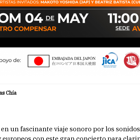
as Chía
n un fascinante viaje sonoro por los sonidos
y europeos con este gran concierto para clari