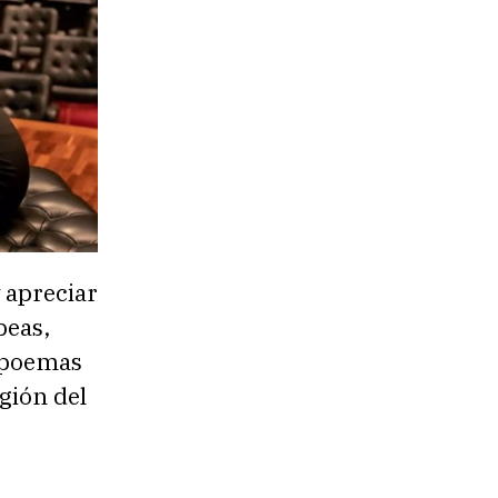
 apreciar
peas,
e poemas
egión del