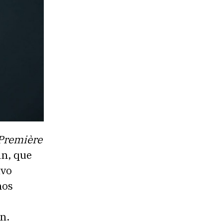
Première
n, que
ivo
nos
n.