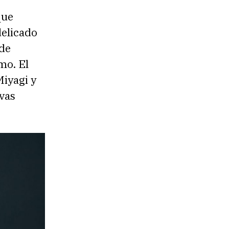
que
delicado
de
mo. El
iyagi y
vas