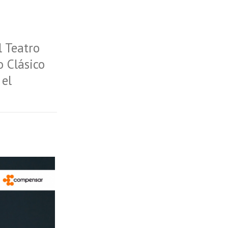
l Teatro
o Clásico
 el