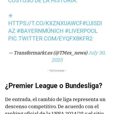
COSTOSO DE LA HISTORIA.
✴️
HTTPS://T.CO/KXZNXUAWCF
#LUISDI
AZ
#BAYERNMÚNICH
#LIVERPOOL
PIC.TWITTER.COM/EYQFX8KFR2
— Transfermarkt.es (@TMes_news)
July 30,
2025
- Patrocinado -
¿Premier League o Bundesliga?
De entrada, el cambio de liga representa un
descenso competitivo. De acuerdo con el
ranking oficial de la UEFA 2024/25 y el sitio