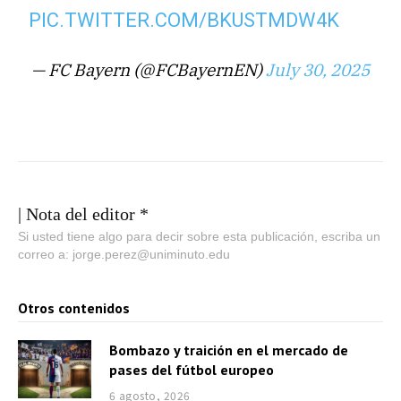
PIC.TWITTER.COM/BKUSTMDW4K
— FC Bayern (@FCBayernEN)
July 30, 2025
| Nota del editor *
Si usted tiene algo para decir sobre esta publicación, escriba un
correo a: jorge.perez@uniminuto.edu
Otros contenidos
Bombazo y traición en el mercado de
pases del fútbol europeo
6 agosto, 2026